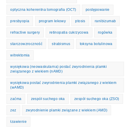
optyczna koherentna tomografia (OCT)
postępowanie
presbyopia
program lekowy
ptosis
ranibizumab
refractive surgery
retinopatia cukrzycowa
rogówka
starczowzroczność
strabismus
toksyna botulinowa
witrektomia
wysiękowa (neowaskularna) postać zwyrodnienia plamki
związanego z wiekiem (nAMD)
wysiękowa postać zwyrodnienia plamki związanego z wiekiem
(wAMD)
zaćma
zespół suchego oka
zespół suchego oka (ZSO)
zez
zwyrodnienie plamki związane z wiekiem (AMD)
łzawienie