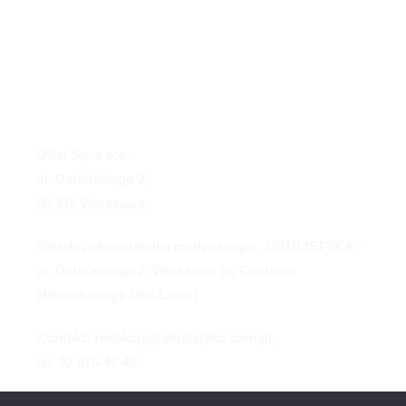
Oftal Sp. z o.o.
ul. Dolańskiego 2,
00-215 Warszawa
Redakcja kwartalnika medycznego „OKULISTYKA”
ul. Dolańskiego 2, Warszawa (w Centrum
Mikrochirurgii Oka Laser)
Kontakt: redakcja@okulistyka.com.pl,
tel. 22 670-47-40