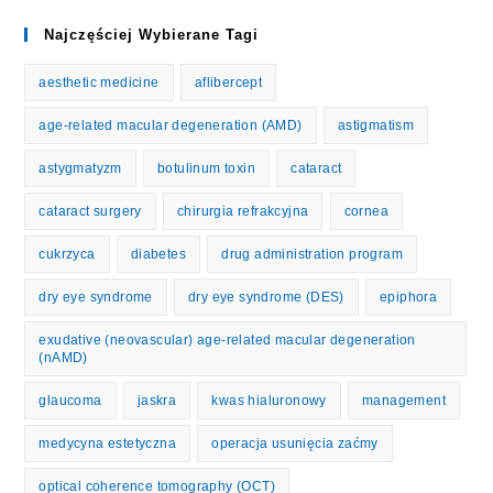
Najczęściej Wybierane Tagi
aesthetic medicine
aflibercept
age-related macular degeneration (AMD)
astigmatism
astygmatyzm
botulinum toxin
cataract
cataract surgery
chirurgia refrakcyjna
cornea
cukrzyca
diabetes
drug administration program
dry eye syndrome
dry eye syndrome (DES)
epiphora
exudative (neovascular) age-related macular degeneration
(nAMD)
glaucoma
jaskra
kwas hialuronowy
management
medycyna estetyczna
operacja usunięcia zaćmy
optical coherence tomography (OCT)