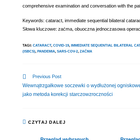
comprehensive examination and conversation with the pat
Keywords: cataract, immediate sequential bilateral cat
Słowa kluczowe: zaćma, obuoczna jednoczasowa opera
TAGI
:
CATARACT
,
COVID-19
,
IMMEDIATE SEQUENTIAL BILATERAL CA
(ISBCS)
,
PANDEMIA
,
SARS-COV-2
,
ZAĆMA
Previous Post
Wewnątrzgałkowe soczewki o wydłużonej ogniskowe
jako metoda korekcji starczowzroczności
CZYTAJ DALEJ
Przegląd wybranych
Przeglą