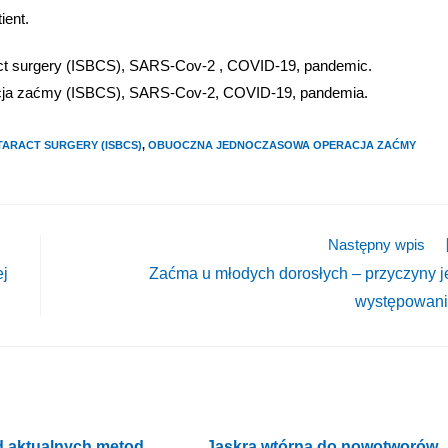
ient.
aract surgery (ISBCS), SARS-Cov-2 , COVID-19, pandemic.
cja zaćmy (ISBCS), SARS-Cov-2, COVID-19, pandemia.
TARACT SURGERY (ISBCS)
,
OBUOCZNA JEDNOCZASOWA OPERACJA ZAĆMY
Następny wpis
j
Zaćma u młodych dorosłych – przyczyny j
występowan
d aktualnych metod
Jaskra wtórna do nowotworów