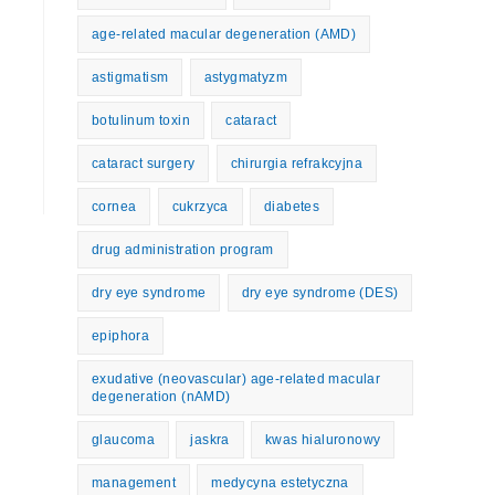
age-related macular degeneration (AMD)
astigmatism
astygmatyzm
botulinum toxin
cataract
cataract surgery
chirurgia refrakcyjna
cornea
cukrzyca
diabetes
drug administration program
dry eye syndrome
dry eye syndrome (DES)
epiphora
exudative (neovascular) age-related macular
degeneration (nAMD)
glaucoma
jaskra
kwas hialuronowy
management
medycyna estetyczna