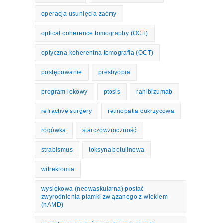
operacja usunięcia zaćmy
optical coherence tomography (OCT)
optyczna koherentna tomografia (OCT)
postępowanie
presbyopia
program lekowy
ptosis
ranibizumab
refractive surgery
retinopatia cukrzycowa
rogówka
starczowzroczność
strabismus
toksyna botulinowa
witrektomia
wysiękowa (neowaskularna) postać
zwyrodnienia plamki związanego z wiekiem
(nAMD)