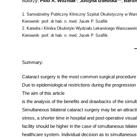
Autorzy:
Piotr A. Woźniak
,
Justyna Izdebska
,
Barto
1. Samodzielny Publiczny Kliniczny Szpital Okulistyczny w War
Kierownik: prof. dr hab. n. med. Jacek P. Szaflik
2. Katedra i Klinika Okulistyki Wydziału Lekarskiego Warszaw
Kierownik: prof. dr hab. n. med. Jacek P. Szaflik.
Summary:
Cataract surgery is the most common surgical procedure
Due to epidemiological restrictions during the progressi
The aim of this article
is the analysis of the benefits and drawbacks of the simu
Simultaneous bilateral cataract surgery may be an attracti
stress, a shorter time in hospital and post-operative visual
facility should be higher in the case of simultaneous bilat
healthcare system. Individual decision as to simultaneous 