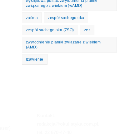
wysiękowa postać zwyrodnienia plamki
związanego z wiekiem (wAMD)
zaćma
zespół suchego oka
zespół suchego oka (ZSO)
zez
zwyrodnienie plamki związane z wiekiem
(AMD)
łzawienie
Kontakt:
redakcja@okulistyka.com.pl,
aser)
tel. 22 670-47-40