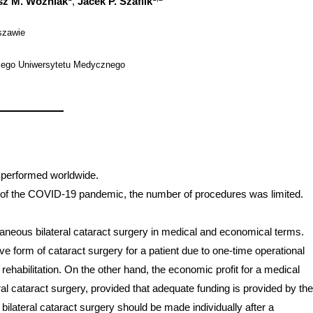
sz M. Woźniak
,
Jacek P. Szaflik
szawie
skiego Uniwersytetu Medycznego
 performed worldwide.
on of the COVID-19 pandemic, the number of procedures was limited.
ltaneous bilateral cataract surgery in medical and economical terms.
ve form of cataract surgery for a patient due to one-time operational
 rehabilitation. On the other hand, the economic profit for a medical
eral cataract surgery, provided that adequate funding is provided by the
bilateral cataract surgery should be made individually after a