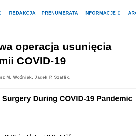
REDAKCJA
PRENUMERATA
INFORMACJE
AR
a operacja usunięcia
mii COVID-19
sz M. Woźniak, Jacek P. Szaflik.
ct Surgery During COVID-19 Pandemic
1
1,2