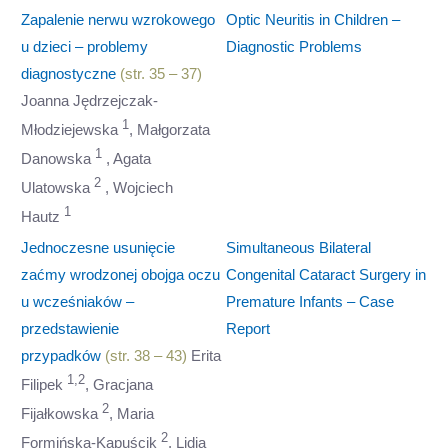
Zapalenie nerwu wzrokowego
Optic Neuritis in Children –
u dzieci – problemy
Diagnostic Problems
diagnostyczne
(str. 35 – 37)
Joanna Jędrzejczak-
1
Młodziejewska
, Małgorzata
1
Danowska
, Agata
2
Ulatowska
, Wojciech
1
Hautz
Jednoczesne usunięcie
Simultaneous Bilateral
zaćmy wrodzonej obojga oczu
Congenital Cataract Surgery in
u wcześniaków –
Premature Infants – Case
przedstawienie
Report
przypadków
(str. 38 – 43)
Erita
1,2
Filipek
, Gracjana
2
Fijałkowska
, Maria
2
Formińska-Kapuścik
, Lidia