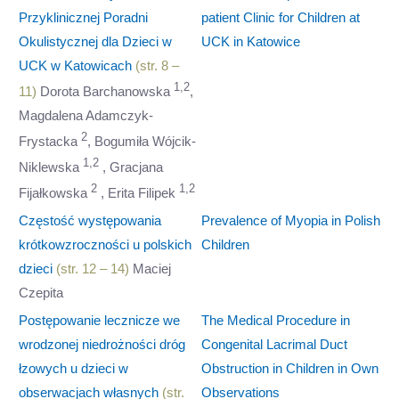
Przyklinicznej Poradni
patient Clinic for Children at
Okulistycznej dla Dzieci w
UCK in Katowice
UCK w Katowicach
(str. 8 –
1,2
11)
Dorota Barchanowska
,
Magdalena Adamczyk-
2
Frystacka
, Bogumiła Wójcik-
1,2
Niklewska
, Gracjana
2
1,2
Fijałkowska
, Erita Filipek
Częstość występowania
Prevalence of Myopia in Polish
krótkowzroczności u polskich
Children
dzieci
(str. 12 – 14)
Maciej
Czepita
Postępowanie lecznicze we
The Medical Procedure in
wrodzonej niedrożności dróg
Congenital Lacrimal Duct
łzowych u dzieci w
Obstruction in Children in Own
obserwacjach własnych
(str.
Observations