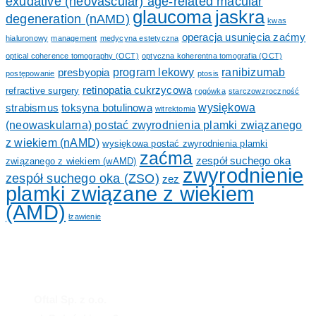
exudative (neovascular) age-related macular
glaucoma
jaskra
degeneration (nAMD)
kwas
operacja usunięcia zaćmy
hialuronowy
management
medycyna estetyczna
optical coherence tomography (OCT)
optyczna koherentna tomografia (OCT)
program lekowy
ranibizumab
presbyopia
postępowanie
ptosis
retinopatia cukrzycowa
refractive surgery
rogówka
starczowzroczność
wysiękowa
strabismus
toksyna botulinowa
witrektomia
(neowaskularna) postać zwyrodnienia plamki związanego
z wiekiem (nAMD)
wysiękowa postać zwyrodnienia plamki
zaćma
zespół suchego oka
związanego z wiekiem (wAMD)
zwyrodnienie
zespół suchego oka (ZSO)
zez
plamki związane z wiekiem
(AMD)
łzawienie
Oftal Sp. z o.o.