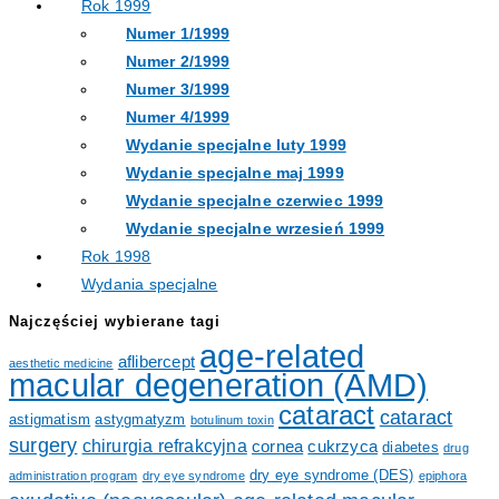
Rok 1999
Numer 1/1999
Numer 2/1999
Numer 3/1999
Numer 4/1999
Wydanie specjalne luty 1999
Wydanie specjalne maj 1999
Wydanie specjalne czerwiec 1999
Wydanie specjalne wrzesień 1999
Rok 1998
Wydania specjalne
Najczęściej wybierane tagi
age-related
aflibercept
aesthetic medicine
macular degeneration (AMD)
cataract
cataract
astigmatism
astygmatyzm
botulinum toxin
surgery
chirurgia refrakcyjna
cornea
cukrzyca
diabetes
drug
dry eye syndrome (DES)
administration program
dry eye syndrome
epiphora