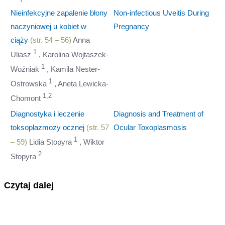
Nieinfekcyjne zapalenie błony
Non-infectious Uveitis During
naczyniowej u kobiet w
Pregnancy
ciąży
(str. 54 – 56)
Anna
1
Uliasz
, Karolina Wojtaszek-
1
Woźniak
, Kamila Nester-
1
Ostrowska
, Aneta Lewicka-
1,2
Chomont
Diagnostyka i leczenie
Diagnosis and Treatment of
toksoplazmozy ocznej
(str. 57
Ocular Toxoplasmosis
1
– 59)
Lidia Stopyra
, Wiktor
2
Stopyra
Czytaj dalej