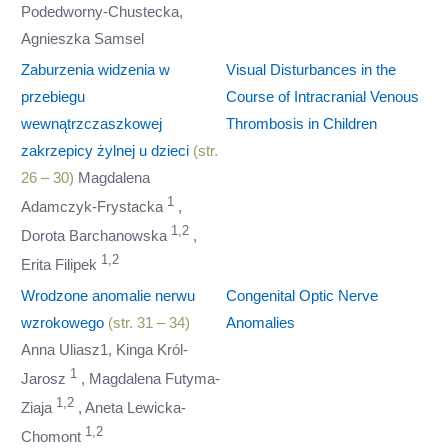
Podedworny-Chustecka,
Agnieszka Samsel
Zaburzenia widzenia w
Visual Disturbances in the
przebiegu
Course of Intracranial Venous
wewnątrzczaszkowej
Thrombosis in Children
zakrzepicy żylnej u dzieci
(str.
26 – 30)
Magdalena
1
Adamczyk-Frystacka
,
1,2
Dorota Barchanowska
,
1,2
Erita Filipek
Wrodzone anomalie nerwu
Congenital Optic Nerve
wzrokowego
(str. 31 – 34)
Anomalies
Anna Uliasz1, Kinga Król-
1
Jarosz
, Magdalena Futyma-
1,2
Ziaja
, Aneta Lewicka-
1,2
Chomont