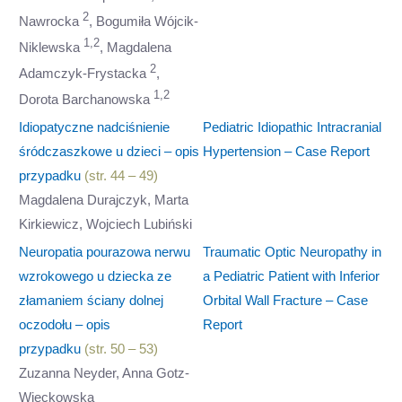
2
Nawrocka
, Bogumiła Wójcik-
1,2
Niklewska
, Magdalena
2
Adamczyk-Frystacka
,
1,2
Dorota Barchanowska
Idiopatyczne nadciśnienie
Pediatric Idiopathic Intracranial
śródczaszkowe u dzieci – opis
Hypertension – Case Report
przypadku
(str. 44 – 49)
Magdalena Durajczyk, Marta
Kirkiewicz, Wojciech Lubiński
Neuropatia pourazowa nerwu
Traumatic Optic Neuropathy in
wzrokowego u dziecka ze
a Pediatric Patient with Inferior
złamaniem ściany dolnej
Orbital Wall Fracture – Case
oczodołu – opis
Report
przypadku
(str. 50 – 53)
Zuzanna Neyder, Anna Gotz-
Więckowska