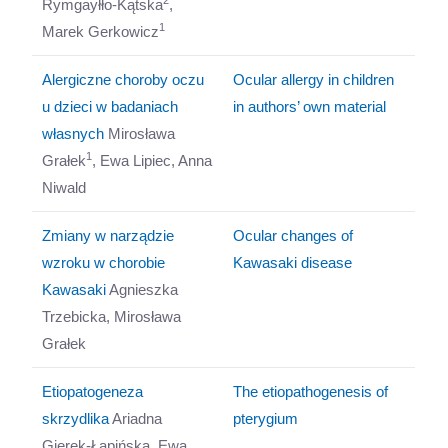
2
Rymgayłło-Kątska
,
1
Marek Gerkowicz
Alergiczne choroby oczu
Ocular allergy in children
u dzieci w badaniach
in authors’ own material
własnych
Mirosława
1
Grałek
, Ewa Lipiec, Anna
Niwald
Zmiany w narządzie
Ocular changes of
wzroku w chorobie
Kawasaki disease
Kawasaki
Agnieszka
Trzebicka, Mirosława
Grałek
Etiopatogeneza
The etiopathogenesis of
skrzydlika
Ariadna
pterygium
Gierek-Łapińska, Ewa