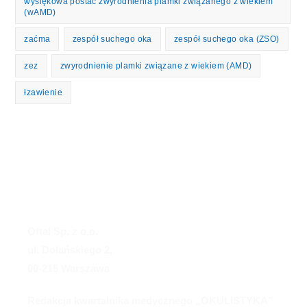
wysiękowa postać zwyrodnienia plamki związanego z wiekiem
(wAMD)
zaćma
zespół suchego oka
zespół suchego oka (ZSO)
zez
zwyrodnienie plamki związane z wiekiem (AMD)
łzawienie
Oftal Sp. z o.o.
ul. Dolańskiego 2,
00-215 Warszawa
Redakcja kwartalnika medycznego „OKULISTYKA”