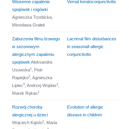
Wiosenne zapalenie
Vernal keratoconjunctivitis
spojówek i rogówki
Agnieszka Trzebicka,
Mirosława Grałek
Zaburzenia filmu łzowego
Lacrimal film disturbances
w sezonowym
in seasonall allergic
alergicznym zapaleniu
conjunctivitis
spojówek
Aleksandra
1
Usowska
, Piotr
2
Rapiejko
, Agnieszka
3
2
Lipiec
, Andrzej Wojdas
,
1
Marek Rękas
Rozwój choroby
Evolution of allergic
alergicznej u dzieci
disease in children
1
Wojciech Kątski
, Maria