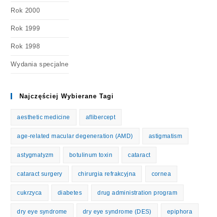
Rok 2000
Rok 1999
Rok 1998
Wydania specjalne
Najczęściej Wybierane Tagi
aesthetic medicine
aflibercept
age-related macular degeneration (AMD)
astigmatism
astygmatyzm
botulinum toxin
cataract
cataract surgery
chirurgia refrakcyjna
cornea
cukrzyca
diabetes
drug administration program
dry eye syndrome
dry eye syndrome (DES)
epiphora