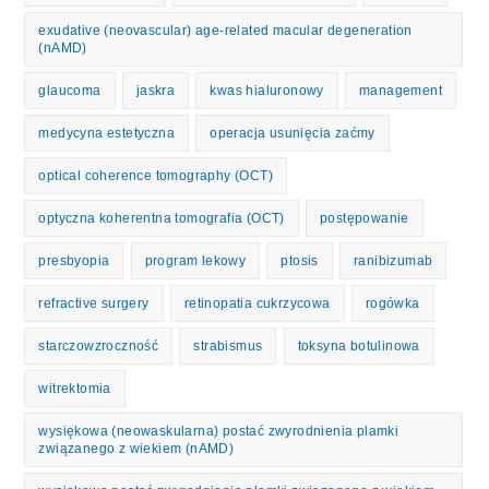
exudative (neovascular) age-related macular degeneration
(nAMD)
glaucoma
jaskra
kwas hialuronowy
management
medycyna estetyczna
operacja usunięcia zaćmy
optical coherence tomography (OCT)
optyczna koherentna tomografia (OCT)
postępowanie
presbyopia
program lekowy
ptosis
ranibizumab
refractive surgery
retinopatia cukrzycowa
rogówka
starczowzroczność
strabismus
toksyna botulinowa
witrektomia
wysiękowa (neowaskularna) postać zwyrodnienia plamki
związanego z wiekiem (nAMD)