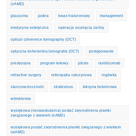
(nAMD)
glaucoma
jaskra
kwas hialuronowy
management
medycyna estetyczna
operacja usunięcia zaćmy
optical coherence tomography (OCT)
optyczna koherentna tomografia (OCT)
postępowanie
presbyopia
program lekowy
ptosis
ranibizumab
refractive surgery
retinopatia cukrzycowa
rogówka
starczowzroczność
strabismus
toksyna botulinowa
witrektomia
wysiękowa (neowaskularna) postać zwyrodnienia plamki
związanego z wiekiem (nAMD)
wysiękowa postać zwyrodnienia plamki związanego z wiekiem
(wAMD)