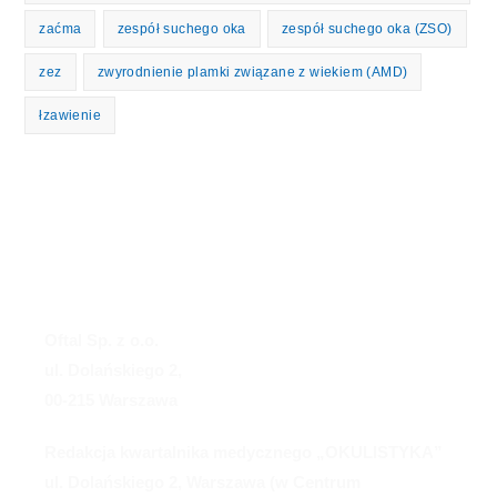
zaćma
zespół suchego oka
zespół suchego oka (ZSO)
zez
zwyrodnienie plamki związane z wiekiem (AMD)
łzawienie
Oftal Sp. z o.o.
ul. Dolańskiego 2,
00-215 Warszawa
Redakcja kwartalnika medycznego „OKULISTYKA”
ul. Dolańskiego 2, Warszawa (w Centrum