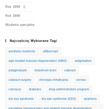
Rok 1999
Rok 1998
Wydania specjalne
Najczęściej Wybierane Tagi
aesthetic medicine
aflibercept
age-related macular degeneration (AMD)
astigmatism
astygmatyzm
botulinum toxin
cataract
cataract surgery
chirurgia refrakcyjna
cornea
cukrzyca
diabetes
drug administration program
dry eye syndrome
dry eye syndrome (DES)
epiphora
exudative (neovascular) age-related macular degeneration