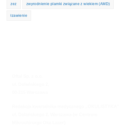
zez
zwyrodnienie plamki związane z wiekiem (AMD)
łzawienie
Oftal Sp. z o.o.
ul. Dolańskiego 2,
00-215 Warszawa
Redakcja kwartalnika medycznego „OKULISTYKA”
ul. Dolańskiego 2, Warszawa (w Centrum
Mikrochirurgii Oka Laser)