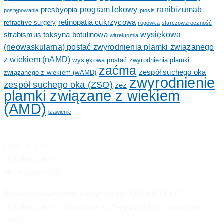
program lekowy
ranibizumab
presbyopia
postępowanie
ptosis
retinopatia cukrzycowa
refractive surgery
rogówka
starczowzroczność
wysiękowa
strabismus
toksyna botulinowa
witrektomia
(neowaskularna) postać zwyrodnienia plamki związanego
z wiekiem (nAMD)
wysiękowa postać zwyrodnienia plamki
zaćma
zespół suchego oka
związanego z wiekiem (wAMD)
zwyrodnienie
zespół suchego oka (ZSO)
zez
plamki związane z wiekiem
(AMD)
łzawienie
Oftal Sp. z o.o.
ul. Dolańskiego 2,
00-215 Warszawa
Redakcja kwartalnika medycznego „OKULISTYKA”
ul. Dolańskiego 2, Warszawa (w Centrum Mikrochirurgii Oka
Laser)