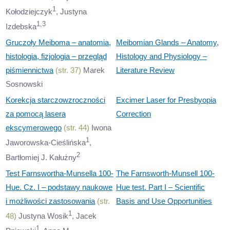
1
Kołodziejczyk
, Justyna
1,3
Izdebska
Gruczoły Meiboma – anatomia,
Meibomian Glands – Anatomy,
histologia, fizjologia – przegląd
Histology and Physiology –
piśmiennictwa
(str. 37)
Marek
Literature Review
Sosnowski
Korekcja starczowzroczności
Excimer Laser for Presbyopia
za pomocą lasera
Correction
ekscymerowego
(str. 44)
Iwona
1
Jaworowska-Cieślińska
,
2
Bartłomiej J. Kałużny
Test Farnswortha-Munsella 100-
The Farnsworth-Munsell 100-
Hue. Cz. I – podstawy naukowe
Hue test. Part I – Scientific
i możliwości zastosowania
(str.
Basis and Use Opportunities
1
48)
Justyna Wosik
, Jacek
1