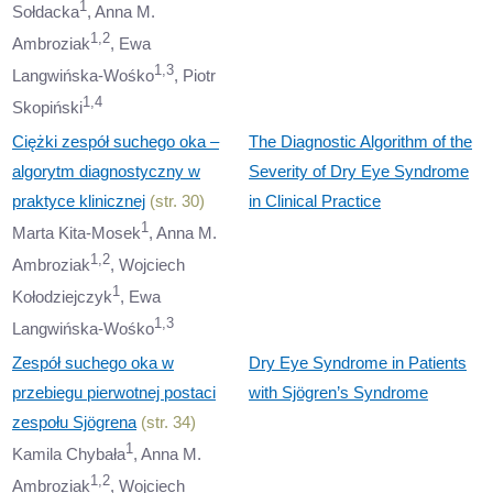
1
Sołdacka
, Anna M.
1,2
Ambroziak
, Ewa
1,3
Langwińska-Wośko
, Piotr
1,4
Skopiński
Ciężki zespół suchego oka –
The Diagnostic Algorithm of the
algorytm diagnostyczny w
Severity of Dry Eye Syndrome
praktyce klinicznej
(str. 30)
in Clinical Practice
1
Marta Kita-Mosek
, Anna M.
1,2
Ambroziak
, Wojciech
1
Kołodziejczyk
, Ewa
1,3
Langwińska-Wośko
Zespół suchego oka w
Dry Eye Syndrome in Patients
przebiegu pierwotnej postaci
with Sjögren’s Syndrome
zespołu Sjögrena
(str. 34)
1
Kamila Chybała
, Anna M.
1,2
Ambroziak
, Wojciech