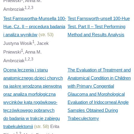
Pniewski
, Anna M.
1,2,3
Ambroziak
Test Farnswortha-Munsella 100-
Test Farnsworth-unsell 100-Hue
Hue. Cz. II – procedura badania
Test. Part II – Test Performing
i analiza wyników
(str. 53)
Method and Results Analysis
1
Justyna Wosik
, Jacek
1
Pniewski
, Anna M.
1,2,3
Ambroziak
Ocena leczenia i stanu
The Evaluation of Treatment and
anatomicznego dzieci chorych
Anatomical Condition in Children
na jaskrę wrodzoną pierwotną
with Primary Congential
oraz analiza morfologiczna
Glaucoma and Morphological
wycinków kąta rogówkowo-
Evaluation of Iridocorneal Angle
tęczówkowego pobranych
Samples Obtained During
do badania w trakcie zabiegu
Trabeculectomy
trabekulektomii
(str. 58)
Erita
1,2