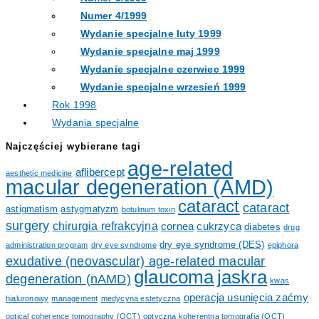
Numer 4/1999
Wydanie specjalne luty 1999
Wydanie specjalne maj 1999
Wydanie specjalne czerwiec 1999
Wydanie specjalne wrzesień 1999
Rok 1998
Wydania specjalne
Najczęściej wybierane tagi
age-related
aflibercept
aesthetic medicine
macular degeneration (AMD)
cataract
cataract
astigmatism
astygmatyzm
botulinum toxin
surgery
chirurgia refrakcyjna
cornea
cukrzyca
diabetes
drug
dry eye syndrome (DES)
administration program
dry eye syndrome
epiphora
exudative (neovascular) age-related macular
glaucoma
jaskra
degeneration (nAMD)
kwas
operacja usunięcia zaćmy
hialuronowy
management
medycyna estetyczna
optical coherence tomography (OCT)
optyczna koherentna tomografia (OCT)