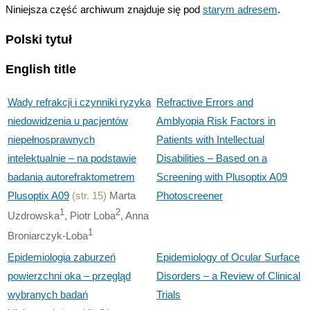
Niniejsza część archiwum znajduje się pod
starym adresem
.
Polski tytuł
English title
Wady refrakcji i czynniki ryzyka
Refractive Errors and
niedowidzenia u pacjentów
Amblyopia Risk Factors in
niepełnosprawnych
Patients with Intellectual
intelektualnie – na podstawie
Disabilities – Based on a
badania autorefraktometrem
Screening with Plusoptix A09
Plusoptix A09
(str. 15)
Marta
Photoscreener
1
2
Uzdrowska
, Piotr Loba
, Anna
1
Broniarczyk-Loba
Epidemiologia zaburzeń
Epidemiology of Ocular Surface
powierzchni oka – przegląd
Disorders – a Review of Clinical
wybranych badań
Trials