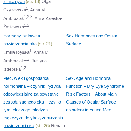
klinicznych
(str. 18)
Olga
1
Czyżewska
, Anna M.
1,2,3
Ambroziak
, Anna Zaleska-
1,2
Żmijewska
Hormony płciowe a
Sex Hormones and Ocular
powierzchnia oka
(str. 21)
Surface
1
Emilia Rębała
, Anna M.
1,2
Ambroziak
, Justyna
1,2
Izdebska
Płeć, wiek i gospodarka
Sex, Age and Hormonal
hormonalna – czynniki ryzyka
Function – Dry Eye Syndrome
odpowiedzialne za powstanie
Risk Factors – About Main
zespołu suchego oka – czyli o
Causes of Ocular Surface
tym, dlaczego młodych
disorders in Young Men
mężczyzn dotykają zaburzenia
powierzchni oka
(str. 26)
Renata