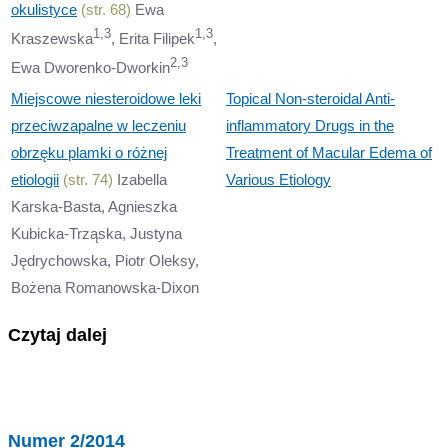
okulistyce
(str. 68)
Ewa
1,3
1,3
Kraszewska
, Erita Filipek
,
2,3
Ewa Dworenko-Dworkin
Miejscowe niesteroidowe leki
Topical Non-steroidal Anti-
przeciwzapalne w leczeniu
inflammatory Drugs in the
obrzęku plamki o różnej
Treatment of Macular Edema of
etiologii
(str. 74)
Izabella
Various Etiology
Karska-Basta, Agnieszka
Kubicka-Trząska, Justyna
Jędrychowska, Piotr Oleksy,
Bożena Romanowska-Dixon
Czytaj dalej
Numer 2/2014