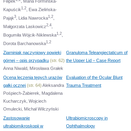
Filipek
, Maria Formińska-
1,2
Kapuścik
, Ewa Zielińska-
3
1,2
Pająk
, Lidia Nawrocka
,
2,4
Małgorzata Laskowicz
,
1,2
Bogumiła Wójcik-Niklewska
,
1,2
Dorota Barchanowska
Ziarniniak naczyniowy powieki
Granuloma Teleangiectaticum of
górnej – opis przypadku
(str. 62)
the Upper Lid – Case Report
Anna Niwald, Mirosława Grałek
Ocena leczenia tępych urazów
Evaluation of the Ocular Blunt
gałki ocznej
(str. 64)
Aleksandra
Trauma Treatment
Pośpiech-Żabierek, Magdalena
Kucharczyk, Wojciech
Omulecki, Michał Wilczyński
Zastosowanie
Ultrabiomicroscopy in
ultrabiomikroskopii w
Ophthalmology