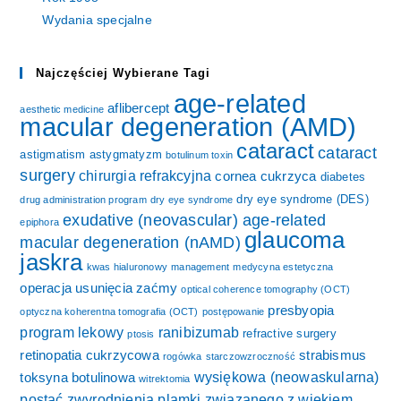
Wydania specjalne
Najczęściej Wybierane Tagi
age-related
aflibercept
aesthetic medicine
macular degeneration (AMD)
cataract
cataract
astigmatism
astygmatyzm
botulinum toxin
surgery
chirurgia refrakcyjna
cornea
cukrzyca
diabetes
dry eye syndrome (DES)
drug administration program
dry eye syndrome
exudative (neovascular) age-related
epiphora
glaucoma
macular degeneration (nAMD)
jaskra
kwas hialuronowy
management
medycyna estetyczna
operacja usunięcia zaćmy
optical coherence tomography (OCT)
presbyopia
optyczna koherentna tomografia (OCT)
postępowanie
program lekowy
ranibizumab
refractive surgery
ptosis
retinopatia cukrzycowa
strabismus
rogówka
starczowzroczność
wysiękowa (neowaskularna)
toksyna botulinowa
witrektomia
postać zwyrodnienia plamki związanego z wiekiem