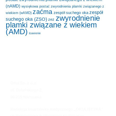
(nAMD)
wysiękowa postać zwyrodnienia plamki związanego z
zaćma
zespół
zespół suchego oka
wiekiem (wAMD)
zwyrodnienie
suchego oka (ZSO)
zez
plamki związane z wiekiem
(AMD)
łzawienie
Oftal Sp. z o.o.
ul. Dolańskiego 2,
00-215 Warszawa
Redakcja kwartalnika medycznego „OKULISTYKA”