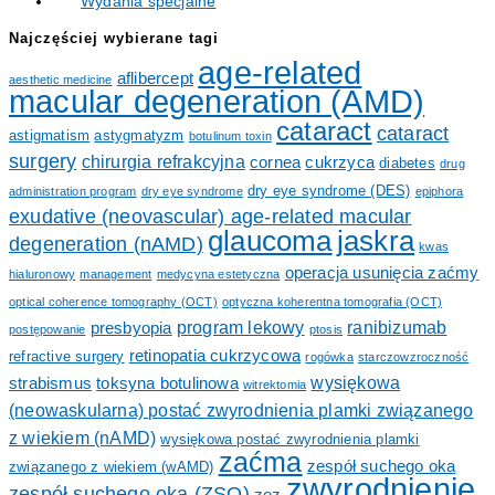
Wydania specjalne
Najczęściej wybierane tagi
age-related
aflibercept
aesthetic medicine
macular degeneration (AMD)
cataract
cataract
astigmatism
astygmatyzm
botulinum toxin
surgery
chirurgia refrakcyjna
cornea
cukrzyca
diabetes
drug
dry eye syndrome (DES)
administration program
dry eye syndrome
epiphora
exudative (neovascular) age-related macular
glaucoma
jaskra
degeneration (nAMD)
kwas
operacja usunięcia zaćmy
hialuronowy
management
medycyna estetyczna
optical coherence tomography (OCT)
optyczna koherentna tomografia (OCT)
program lekowy
ranibizumab
presbyopia
postępowanie
ptosis
retinopatia cukrzycowa
refractive surgery
rogówka
starczowzroczność
wysiękowa
strabismus
toksyna botulinowa
witrektomia
(neowaskularna) postać zwyrodnienia plamki związanego
z wiekiem (nAMD)
wysiękowa postać zwyrodnienia plamki
zaćma
zespół suchego oka
związanego z wiekiem (wAMD)
zwyrodnienie
zespół suchego oka (ZSO)