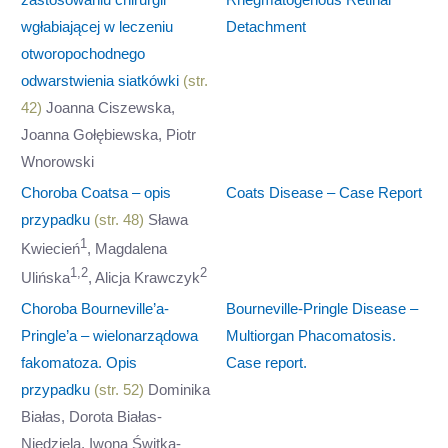
wgłabiającej w leczeniu
Detachment
otworopochodnego
odwarstwienia siatkówki
(str.
42)
Joanna Ciszewska,
Joanna Gołębiewska, Piotr
Wnorowski
Choroba Coatsa – opis
Coats Disease – Case Report
przypadku
(str. 48)
Sława
1
Kwiecień
, Magdalena
1,2
2
Ulińska
, Alicja Krawczyk
Choroba Bourneville’a-
Bourneville-Pringle Disease –
Pringle’a – wielonarządowa
Multiorgan Phacomatosis.
fakomatoza. Opis
Case report.
przypadku
(str. 52)
Dominika
Białas, Dorota Białas-
Niedziela, Iwona Świtka-