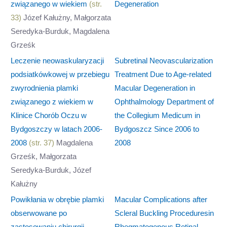
związanego w wiekiem
(str.
Degeneration
33)
Józef Kałużny, Małgorzata
Seredyka-Burduk, Magdalena
Grześk
Leczenie neowaskularyzacji
Subretinal Neovascularization
podsiatkówkowej w przebiegu
Treatment Due to Age-related
zwyrodnienia plamki
Macular Degeneration in
związanego z wiekiem w
Ophthalmology Department of
Klinice Chorób Oczu w
the Collegium Medicum in
Bydgoszczy w latach 2006-
Bydgoszcz Since 2006 to
2008
(str. 37)
Magdalena
2008
Grześk, Małgorzata
Seredyka-Burduk, Józef
Kałużny
Powikłania w obrębie plamki
Macular Complications after
obserwowane po
Scleral Buckling Proceduresin
zastosowaniu chirurgii
Rhegmatogenous Retinal