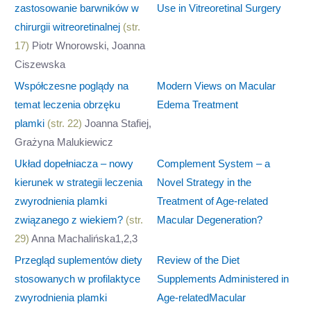
zastosowanie barwników w
Use in Vitreoretinal Surgery
chirurgii witreoretinalnej
(str.
17)
Piotr Wnorowski, Joanna
Ciszewska
Współczesne poglądy na
Modern Views on Macular
temat leczenia obrzęku
Edema Treatment
plamki
(str. 22)
Joanna Stafiej,
Grażyna Malukiewicz
Układ dopełniacza – nowy
Complement System – a
kierunek w strategii leczenia
Novel Strategy in the
zwyrodnienia plamki
Treatment of Age-related
związanego z wiekiem?
(str.
Macular Degeneration?
29)
Anna Machalińska1,2,3
Przegląd suplementów diety
Review of the Diet
stosowanych w profilaktyce
Supplements Administered in
zwyrodnienia plamki
Age-relatedMacular