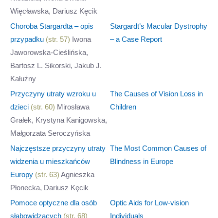
Więcławska, Dariusz Kęcik
Choroba Stargardta – opis
Stargardt’s Macular Dystrophy
przypadku
(str. 57)
Iwona
– a Case Report
Jaworowska-Cieślińska,
Bartosz L. Sikorski, Jakub J.
Kałużny
Przyczyny utraty wzroku u
The Causes of Vision Loss in
dzieci
(str. 60)
Mirosława
Children
Grałek, Krystyna Kanigowska,
Małgorzata Seroczyńska
Najczęstsze przyczyny utraty
The Most Common Causes of
widzenia u mieszkańców
Blindness in Europe
Europy
(str. 63)
Agnieszka
Płonecka, Dariusz Kęcik
Pomoce optyczne dla osób
Optic Aids for Low-vision
słabowidzących
(str. 68)
Individuals