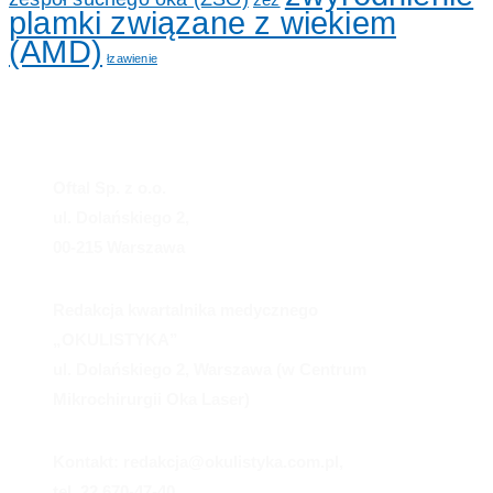
zez
plamki związane z wiekiem
(AMD)
łzawienie
Oftal Sp. z o.o.
ul. Dolańskiego 2,
00-215 Warszawa
Redakcja kwartalnika medycznego
„OKULISTYKA”
ul. Dolańskiego 2, Warszawa (w Centrum
Mikrochirurgii Oka Laser)
Kontakt: redakcja@okulistyka.com.pl,
tel. 22 670-47-40