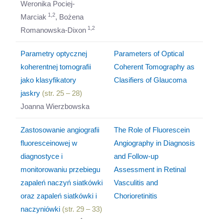
Weronika Pociej-
1,2
Marciak
, Bożena
1,2
Romanowska-Dixon
Parametry optycznej
Parameters of Optical
koherentnej tomografii
Coherent Tomography as
jako klasyfikatory
Clasifiers of Glaucoma
jaskry
(str. 25 – 28)
Joanna Wierzbowska
Zastosowanie angiografii
The Role of Fluorescein
fluoresceinowej w
Angiography in Diagnosis
diagnostyce i
and Follow-up
monitorowaniu przebiegu
Assessment in Retinal
zapaleń naczyń siatkówki
Vasculitis and
oraz zapaleń siatkówki i
Chorioretinitis
naczyniówki
(str. 29 – 33)