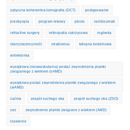
optyczna koherentna tomografia (OCT)
postępowanie
presbyopia
program lekowy
ptosis
ranibizumab
refractive surgery
retinopatia cukrzycowa
rogówka
starczowzroczność
strabismus
toksyna botulinowa
witrektomia
wysiękowa (neowaskularna) postać zwyrodnienia plamki
związanego z wiekiem (nAMD)
wysiękowa postać zwyrodnienia plamki związanego z wiekiem
(wAMD)
zaćma
zespół suchego oka
zespół suchego oka (ZSO)
zez
zwyrodnienie plamki związane z wiekiem (AMD)
łzawienie