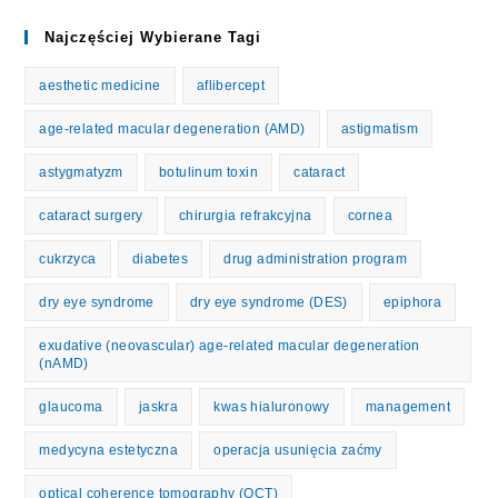
Najczęściej Wybierane Tagi
aesthetic medicine
aflibercept
age-related macular degeneration (AMD)
astigmatism
astygmatyzm
botulinum toxin
cataract
cataract surgery
chirurgia refrakcyjna
cornea
cukrzyca
diabetes
drug administration program
dry eye syndrome
dry eye syndrome (DES)
epiphora
exudative (neovascular) age-related macular degeneration
(nAMD)
glaucoma
jaskra
kwas hialuronowy
management
medycyna estetyczna
operacja usunięcia zaćmy
optical coherence tomography (OCT)