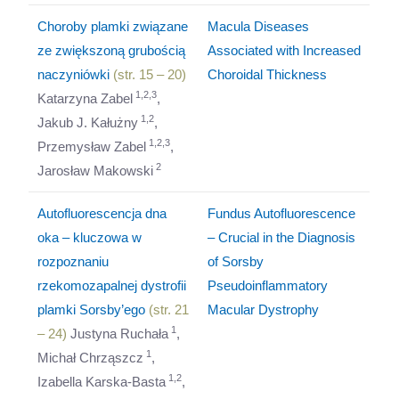
Choroby plamki związane
Macula Diseases
ze zwiększoną grubością
Associated with Increased
naczyniówki
(str. 15 – 20)
Choroidal Thickness
1,2,3
Katarzyna Zabel
,
1,2
Jakub J. Kałużny
,
1,2,3
Przemysław Zabel
,
2
Jarosław Makowski
Autofluorescencja dna
Fundus Autofluorescence
oka – kluczowa w
– Crucial in the Diagnosis
rozpoznaniu
of Sorsby
rzekomozapalnej dystrofii
Pseudoinflammatory
plamki Sorsby’ego
(str. 21
Macular Dystrophy
1
– 24)
Justyna Ruchała
,
1
Michał Chrząszcz
,
1,2
Izabella Karska-Basta
,