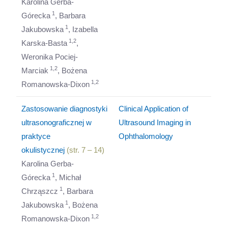
Karolina Gerba-
1
Górecka
, Barbara
1
Jakubowska
, Izabella
1,2
Karska-Basta
,
Weronika Pociej-
1,2
Marciak
, Bożena
1,2
Romanowska-Dixon
Zastosowanie diagnostyki
Clinical Application of
ultrasonograficznej w
Ultrasound Imaging in
praktyce
Ophthalomology
okulistycznej
(str. 7 – 14)
Karolina Gerba-
1
Górecka
, Michał
1
Chrząszcz
, Barbara
1
Jakubowska
, Bożena
1,2
Romanowska-Dixon