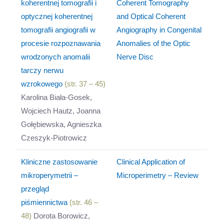
koherentnej tomografii i
Coherent Tomography
optycznej koherentnej
and Optical Coherent
tomografii angiografii w
Angiography in Congenital
procesie rozpoznawania
Anomalies of the Optic
wrodzonych anomalii
Nerve Disc
tarczy nerwu
wzrokowego
(str. 37 – 45)
Karolina Biała-Gosek,
Wojciech Hautz, Joanna
Gołębiewska, Agnieszka
Czeszyk-Piotrowicz
Kliniczne zastosowanie
Clinical Application of
mikroperymetrii –
Microperimetry – Review
przegląd
piśmiennictwa
(str. 46 –
48)
Dorota Borowicz,