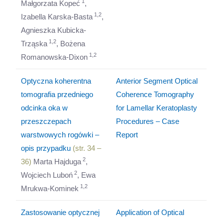
1
Małgorzata Kopeć
,
1,2
Izabella Karska-Basta
,
Agnieszka Kubicka-
1,2
Trząska
, Bożena
1,2
Romanowska-Dixon
Optyczna koherentna
Anterior Segment Optical
tomografia przedniego
Coherence Tomography
odcinka oka w
for Lamellar Keratoplasty
przeszczepach
Procedures – Case
warstwowych rogówki –
Report
opis przypadku
(str. 34 –
2
36)
Marta Hajduga
,
2
Wojciech Luboń
, Ewa
1,2
Mrukwa-Kominek
Zastosowanie optycznej
Application of Optical