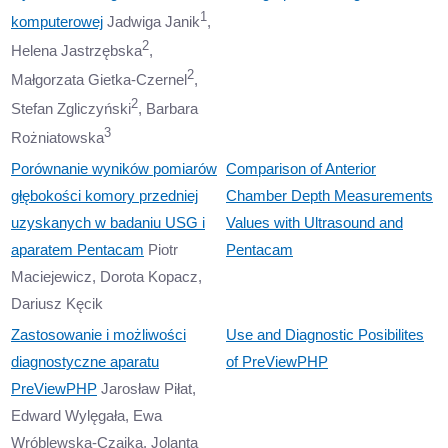
1
komputerowej
Jadwiga Janik
,
2
Helena Jastrzębska
,
2
Małgorzata Gietka-Czernel
,
2
Stefan Zgliczyński
, Barbara
3
Rożniatowska
Porównanie wyników pomiarów
Comparison of Anterior
głębokości komory przedniej
Chamber Depth Measurements
uzyskanych w badaniu USG i
Values with Ultrasound and
aparatem Pentacam
Piotr
Pentacam
Maciejewicz, Dorota Kopacz,
Dariusz Kęcik
Zastosowanie i możliwości
Use and Diagnostic Posibilites
diagnostyczne aparatu
of PreViewPHP
PreViewPHP
Jarosław Piłat,
Edward Wylęgała, Ewa
Wróblewska-Czajka, Jolanta