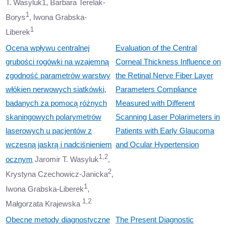
T. Wasyluk1, Barbara Terelak-
1
Borys
, Iwona Grabska-
1
Liberek
Ocena wpływu centralnej
Evaluation of the Central
grubości rogówki na wzajemną
Corneal Thickness Influence on
zgodność parametrów warstwy
the Retinal Nerve Fiber Layer
włókien nerwowych siatkówki,
Parameters Compliance
badanych za pomocą różnych
Measured with Different
skaningowych polarymetrów
Scanning Laser Polarimeters in
laserowych u pacjentów z
Patients with Early Glaucoma
wczesną jaskrą i nadciśnieniem
and Ocular Hypertension
1,2
ocznym
Jaromir T. Wasyluk
,
2
Krystyna Czechowicz-Janicka
,
1
Iwona Grabska-Liberek
,
1,2
Małgorzata Krajewska
Obecne metody diagnostyczne
The Present Diagnostic