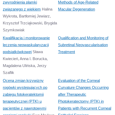
zwyrodnienia plamki
Methods of Age-Related
związanego z wiekiem
Halina
Macular Degeneration
Wykrota, Bartłomiej Jewiarz,
Krzysztof Trzciąkowski, Brygida
Szymkowiak
Kwalifikacja i monitorowanie
Qualification and Monitoring of
leczenia neowaskularyzacji
Subretinal Neovascularisation
podsiatkówkowej
Sława
Treatment
Kwiecień, Anna I. Borucka,
Magdalena Ulińska, Jerzy
Szaflik
Ocena zmian krzywizny
Evaluation of the Corneal
rogówki występujących po
Curvature Changes Occurring
zabiegu fotokeratektomii
after Therapeutic
terapeutycznej (PTK) u
Photokeratectomy (PTK) in
pacjentów z nawrotowymi
Patients with Recurrent Corneal