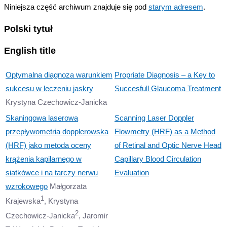
Niniejsza część archiwum znajduje się pod
starym adresem
.
Polski tytuł
English title
Optymalna diagnoza warunkiem
Propriate Diagnosis – a Key to
sukcesu w leczeniu jaskry
Succesfull Glaucoma Treatment
Krystyna Czechowicz-Janicka
Skaningowa laserowa
Scanning Laser Doppler
przepływometria dopplerowska
Flowmetry (HRF) as a Method
(HRF) jako metoda oceny
of Retinal and Optic Nerve Head
krążenia kapilarnego w
Capillary Blood Circulation
siatkówce i na tarczy nerwu
Evaluation
wzrokowego
Małgorzata
1
Krajewska
, Krystyna
2
Czechowicz-Janicka
, Jaromir