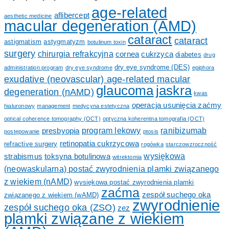
age-related
aflibercept
aesthetic medicine
macular degeneration (AMD)
cataract
cataract
astigmatism
astygmatyzm
botulinum toxin
surgery
chirurgia refrakcyjna
cornea
cukrzyca
diabetes
drug
dry eye syndrome (DES)
administration program
dry eye syndrome
epiphora
exudative (neovascular) age-related macular
glaucoma
jaskra
degeneration (nAMD)
kwas
operacja usunięcia zaćmy
hialuronowy
management
medycyna estetyczna
optical coherence tomography (OCT)
optyczna koherentna tomografia (OCT)
program lekowy
ranibizumab
presbyopia
postępowanie
ptosis
retinopatia cukrzycowa
refractive surgery
rogówka
starczowzroczność
wysiękowa
strabismus
toksyna botulinowa
witrektomia
(neowaskularna) postać zwyrodnienia plamki związanego
z wiekiem (nAMD)
wysiękowa postać zwyrodnienia plamki
zaćma
zespół suchego oka
związanego z wiekiem (wAMD)
zwyrodnienie
zespół suchego oka (ZSO)
zez
plamki związane z wiekiem