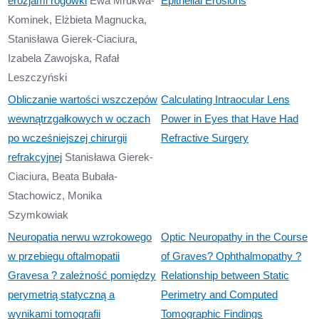
erozjami rogówki
Ewa Mrukwa-
Epithelial Erosions
Kominek, Elżbieta Magnucka,
Stanisława Gierek-Ciaciura,
Izabela Zawojska, Rafał
Leszczyński
Obliczanie wartości wszczepów
Calculating Intraocular Lens
wewnątrzgałkowych w oczach
Power in Eyes that Have Had
po wcześniejszej chirurgii
Refractive Surgery
refrakcyjnej
Stanisława Gierek-
Ciaciura, Beata Bubała-
Stachowicz, Monika
Szymkowiak
Neuropatia nerwu wzrokowego
Optic Neuropathy in the Course
w przebiegu oftalmopatii
of Graves? Ophthalmopathy ?
Gravesa ? zależność pomiędzy
Relationship between Static
perymetrią statyczną a
Perimetry and Computed
wynikami tomografii
Tomographic Findings