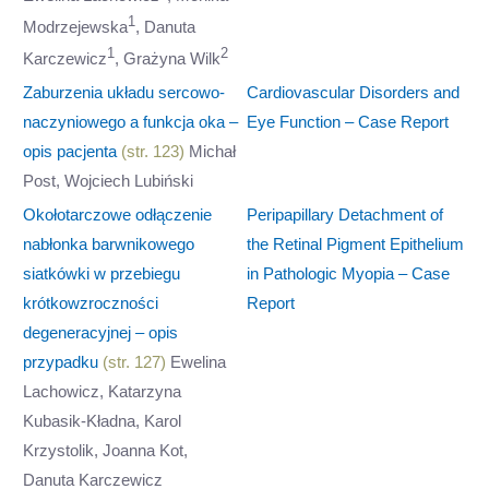
1
Modrzejewska
, Danuta
1
2
Karczewicz
, Grażyna Wilk
Zaburzenia układu sercowo-
Cardiovascular Disorders and
naczyniowego a funkcja oka –
Eye Function – Case Report
opis pacjenta
(str. 123)
Michał
Post, Wojciech Lubiński
Okołotarczowe odłączenie
Peripapillary Detachment of
nabłonka barwnikowego
the Retinal Pigment Epithelium
siatkówki w przebiegu
in Pathologic Myopia – Case
krótkowzroczności
Report
degeneracyjnej – opis
przypadku
(str. 127)
Ewelina
Lachowicz, Katarzyna
Kubasik-Kładna, Karol
Krzystolik, Joanna Kot,
Danuta Karczewicz