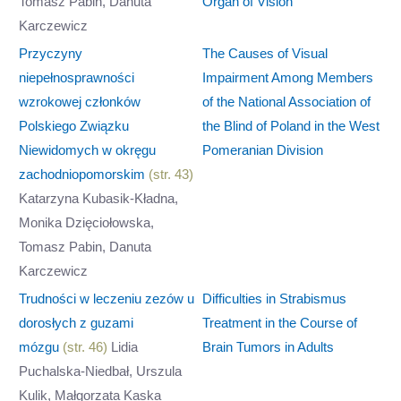
Tomasz Pabin, Danuta
Organ of Vision
Karczewicz
Przyczyny
The Causes of Visual
niepełnosprawności
Impairment Among Members
wzrokowej członków
of the National Association of
Polskiego Związku
the Blind of Poland in the West
Niewidomych w okręgu
Pomeranian Division
zachodniopomorskim
(str. 43)
Katarzyna Kubasik-Kładna,
Monika Dzięciołowska,
Tomasz Pabin, Danuta
Karczewicz
Trudności w leczeniu zezów u
Difficulties in Strabismus
dorosłych z guzami
Treatment in the Course of
mózgu
(str. 46)
Lidia
Brain Tumors in Adults
Puchalska-Niedbał, Urszula
Kulik, Małgorzata Kaska