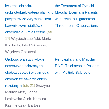
leczeniu obrzęku
the Treatment of Cystoid
drobnotorbielowatego plamki u
Macular Edema in Patients
pacjentów ze zwyrodnieniem
with Retinitis Pigmentosa –
barwnikowym siatkówki –
Three-month Observations
obserwacje 3-miesięczne
(str.
17)
Wojciech Lubiński, Marta
Kiszkielis, Lilla Rekowska,
Wojciech Gosławski
Grubość warstwy włókien
Peripapillary and Macular
nerwowych położonych
RNFL Thickness in Patients
okołotarczowo i w plamce u
with Multiple Sclerosis
chorych ze stwardnieniem
rozsianym
(str. 21)
Grażyna
Malukiewicz, Hanna
Lesiewska-Junk, Karolina
Kaźmierczak, Bartosz