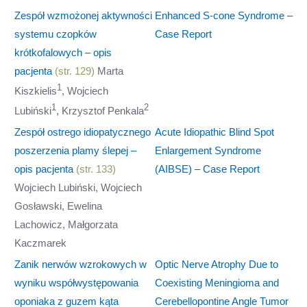
Zespół wzmożonej aktywności
Enhanced S-cone Syndrome –
systemu czopków
Case Report
krótkofalowych – opis
pacjenta
(str. 129)
Marta
1
Kiszkielis
, Wojciech
1
2
Lubiński
, Krzysztof Penkala
Zespół ostrego idiopatycznego
Acute Idiopathic Blind Spot
poszerzenia plamy ślepej –
Enlargement Syndrome
opis pacjenta
(str. 133)
(AIBSE) – Case Report
Wojciech Lubiński, Wojciech
Gosławski, Ewelina
Lachowicz, Małgorzata
Kaczmarek
Zanik nerwów wzrokowych w
Optic Nerve Atrophy Due to
wyniku współwystępowania
Coexisting Meningioma and
oponiaka z guzem kąta
Cerebellopontine Angle Tumor