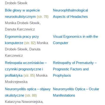
Drobek-Słowik
Bóle głowy w aspekcie
Neuroophthalmological
neurookulistycznym
(str. 78)
Aspects of Headaches
Monika Drobek-Słowik,
Danuta Karczewicz
Ergonomia pracy przy
Visual Ergonomics in with the
komputerze
(str. 82)
Monika
Computer
Drobek-Słowik, Danuta
Karczewicz
Retinopatia wcześniaków –
Retinopathy of Prematurity –
czynniki prognostyczne i
Prognostic Factors and
profilaktyka
(str. 85)
Monika
Prophylaxis
Modrzejewska
Neuromyelitis optica – objawy
Neuromyelitis Optica – Ocular
okulistyczne
(str. 88)
Manifestations
Katarzyna Nowomiejska,