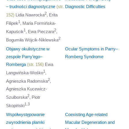
– trudności diagnostyczne
(str.
Diagnostic Difficulties
2
152)
Lidia Nawrocka
, Erita
1
Filipek
, Maria Formińska-
1
2
Kapuścik
, Ewa Pieczara
,
2
Bogumiła Wójcik-Niklewska
Objawy okulistyczne w
Ocular Symptoms in Parry–
zespole Parry’ego–
Romberg Syndrome
Romberga
(str. 156)
Ewa
1
Langwińska-Wośko
,
2
Agnieszka Radomska
,
Agnieszka Kucewicz-
2
Szulborska
, Piotr
1,3
Skopiński
Współwystępowanie
Coexisting Age-related
zwyrodnienia plamki
Macular Degeneration and