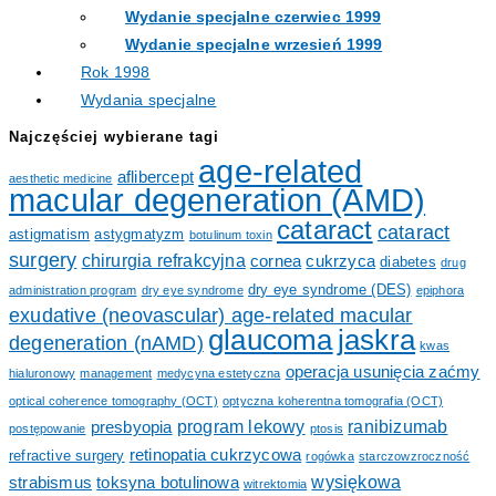
Wydanie specjalne czerwiec 1999
Wydanie specjalne wrzesień 1999
Rok 1998
Wydania specjalne
Najczęściej wybierane tagi
age-related
aflibercept
aesthetic medicine
macular degeneration (AMD)
cataract
cataract
astigmatism
astygmatyzm
botulinum toxin
surgery
chirurgia refrakcyjna
cornea
cukrzyca
diabetes
drug
dry eye syndrome (DES)
administration program
dry eye syndrome
epiphora
exudative (neovascular) age-related macular
glaucoma
jaskra
degeneration (nAMD)
kwas
operacja usunięcia zaćmy
hialuronowy
management
medycyna estetyczna
optical coherence tomography (OCT)
optyczna koherentna tomografia (OCT)
program lekowy
ranibizumab
presbyopia
postępowanie
ptosis
retinopatia cukrzycowa
refractive surgery
rogówka
starczowzroczność
wysiękowa
strabismus
toksyna botulinowa
witrektomia