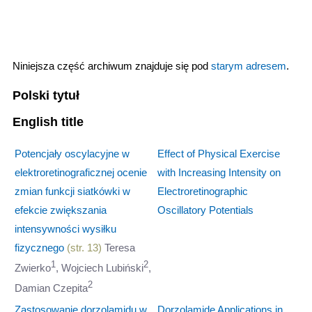
Niniejsza część archiwum znajduje się pod
starym adresem
.
Polski tytuł
English title
Potencjały oscylacyjne w
Effect of Physical Exercise
elektroretinograficznej ocenie
with Increasing Intensity on
zmian funkcji siatkówki w
Electroretinographic
efekcie zwiększania
Oscillatory Potentials
intensywności wysiłku
fizycznego
(str. 13)
Teresa
1
2
Zwierko
, Wojciech Lubiński
,
2
Damian Czepita
Zastosowanie dorzolamidu w
Dorzolamide Applications in