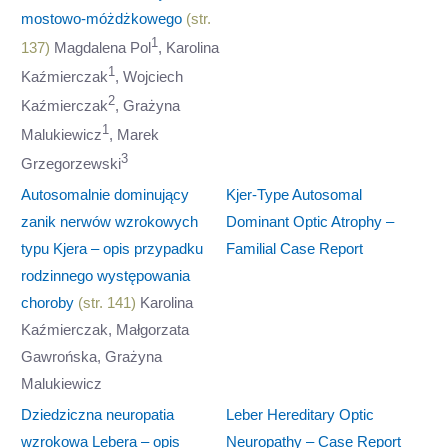
mostowo-móżdżkowego
(str.
1
137)
Magdalena Pol
, Karolina
1
Kaźmierczak
, Wojciech
2
Kaźmierczak
, Grażyna
1
Malukiewicz
, Marek
3
Grzegorzewski
Autosomalnie dominujący
Kjer-Type Autosomal
zanik nerwów wzrokowych
Dominant Optic Atrophy –
typu Kjera – opis przypadku
Familial Case Report
rodzinnego występowania
choroby
(str. 141)
Karolina
Kaźmierczak, Małgorzata
Gawrońska, Grażyna
Malukiewicz
Dziedziczna neuropatia
Leber Hereditary Optic
wzrokowa Lebera – opis
Neuropathy – Case Report