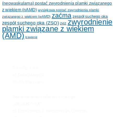
(neowaskularna) postać zwyrodnienia plamki związanego
z wiekiem (nAMD)
wysiękowa postać zwyrodnienia plamki
zaćma
zespół suchego oka
związanego z wiekiem (wAMD)
zwyrodnienie
zespół suchego oka (ZSO)
zez
plamki związane z wiekiem
(AMD)
łzawienie
Oftal Sp. z o.o.
ul. Dolańskiego 2,
00-215 Warszawa
Redakcja kwartalnika medycznego
„OKULISTYKA”
ul. Dolańskiego 2, Warszawa (w Centrum