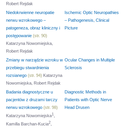
Robert Rejdak
Niedokrwienne neuropatie
Ischemic Optic Neuropathies
nerwu wzrokowego –
– Pathogenesis, Clinical
patogeneza, obraz kliniczny i
Picture
postępowanie
(str. 90)
Katarzyna Nowomiejska,
Robert Rejdak
Zmiany w narządzie wzroku w
Ocular Changes in Multiple
przebiegu stwardnienia
Sclerosis
rozsianego
(str. 94)
Katarzyna
Nowomiejska, Robert Rejdak
Badania diagnostyczne u
Diagnostic Methods in
pacjentów z druzami tarczy
Patients with Optic Nerve
nerwu wzrokowego
(str. 98)
Head Drusen
1
Katarzyna Nowomiejska
,
2
Kamilla Barchan-Kucia
,