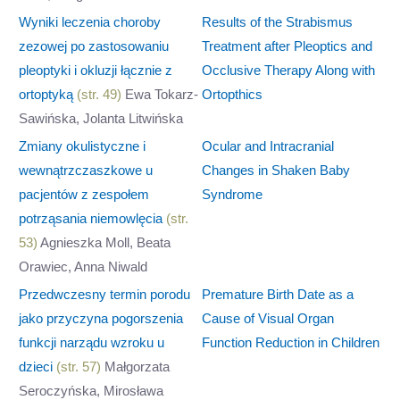
Wyniki leczenia choroby
Results of the Strabismus
zezowej po zastosowaniu
Treatment after Pleoptics and
pleoptyki i okluzji łącznie z
Occlusive Therapy Along with
ortoptyką
(str. 49)
Ewa Tokarz-
Ortopthics
Sawińska, Jolanta Litwińska
Zmiany okulistyczne i
Ocular and Intracranial
wewnątrzczaszkowe u
Changes in Shaken Baby
pacjentów z zespołem
Syndrome
potrząsania niemowlęcia
(str.
53)
Agnieszka Moll, Beata
Orawiec, Anna Niwald
Przedwczesny termin porodu
Premature Birth Date as a
jako przyczyna pogorszenia
Cause of Visual Organ
funkcji narządu wzroku u
Function Reduction in Children
dzieci
(str. 57)
Małgorzata
Seroczyńska, Mirosława