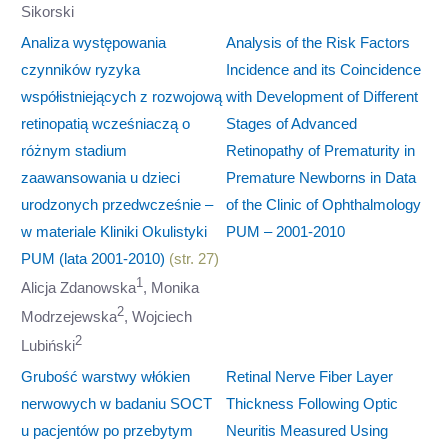
Sikorski
Analiza występowania
Analysis of the Risk Factors
czynników ryzyka
Incidence and its Coincidence
współistniejących z rozwojową
with Development of Different
retinopatią wcześniaczą o
Stages of Advanced
różnym stadium
Retinopathy of Prematurity in
zaawansowania u dzieci
Premature Newborns in Data
urodzonych przedwcześnie –
of the Clinic of Ophthalmology
w materiale Kliniki Okulistyki
PUM – 2001-2010
PUM (lata 2001-2010)
(str. 27)
1
Alicja Zdanowska
, Monika
2
Modrzejewska
, Wojciech
2
Lubiński
Grubość warstwy włókien
Retinal Nerve Fiber Layer
nerwowych w badaniu SOCT
Thickness Following Optic
u pacjentów po przebytym
Neuritis Measured Using