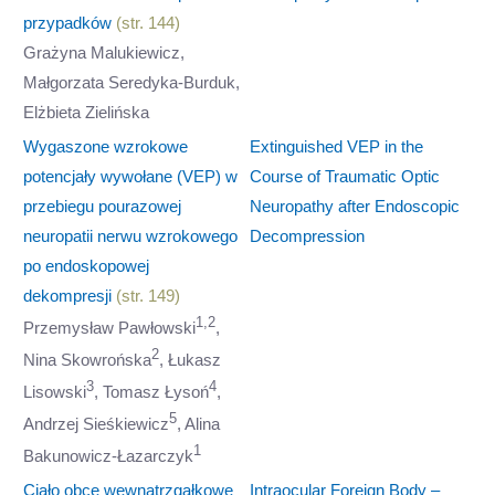
przypadków
(str. 144)
Grażyna Malukiewicz,
Małgorzata Seredyka-Burduk,
Elżbieta Zielińska
Wygaszone wzrokowe
Extinguished VEP in the
potencjały wywołane (VEP) w
Course of Traumatic Optic
przebiegu pourazowej
Neuropathy after Endoscopic
neuropatii nerwu wzrokowego
Decompression
po endoskopowej
dekompresji
(str. 149)
1,2
Przemysław Pawłowski
,
2
Nina Skowrońska
, Łukasz
3
4
Lisowski
, Tomasz Łysoń
,
5
Andrzej Sieśkiewicz
, Alina
1
Bakunowicz-Łazarczyk
Ciało obce wewnątrzgałkowe
Intraocular Foreign Body –