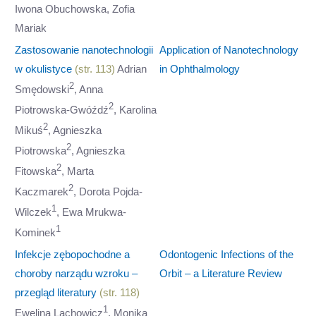
Iwona Obuchowska, Zofia
Mariak
Zastosowanie nanotechnologii
Application of Nanotechnology
w okulistyce
(str. 113)
Adrian
in Ophthalmology
2
Smędowski
, Anna
2
Piotrowska-Gwóźdź
, Karolina
2
Mikuś
, Agnieszka
2
Piotrowska
, Agnieszka
2
Fitowska
, Marta
2
Kaczmarek
, Dorota Pojda-
1
Wilczek
, Ewa Mrukwa-
1
Kominek
Infekcje zębopochodne a
Odontogenic Infections of the
choroby narządu wzroku –
Orbit – a Literature Review
przegląd literatury
(str. 118)
1
Ewelina Lachowicz
, Monika