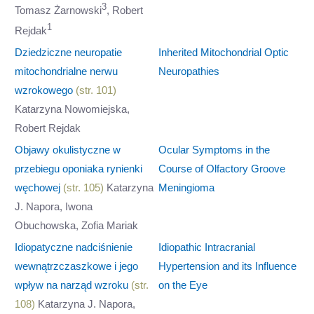
3
Tomasz Żarnowski
, Robert
1
Rejdak
Dziedziczne neuropatie
Inherited Mitochondrial Optic
mitochondrialne nerwu
Neuropathies
wzrokowego
(str. 101)
Katarzyna Nowomiejska,
Robert Rejdak
Objawy okulistyczne w
Ocular Symptoms in the
przebiegu oponiaka rynienki
Course of Olfactory Groove
węchowej
(str. 105)
Katarzyna
Meningioma
J. Napora, Iwona
Obuchowska, Zofia Mariak
Idiopatyczne nadciśnienie
Idiopathic Intracranial
wewnątrzczaszkowe i jego
Hypertension and its Influence
wpływ na narząd wzroku
(str.
on the Eye
108)
Katarzyna J. Napora,