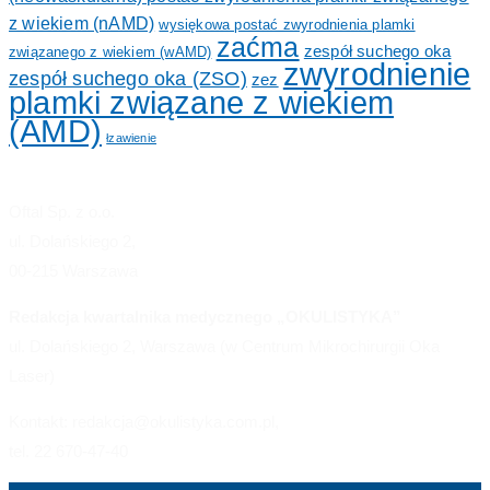
z wiekiem (nAMD)
wysiękowa postać zwyrodnienia plamki
zaćma
zespół suchego oka
związanego z wiekiem (wAMD)
zwyrodnienie
zespół suchego oka (ZSO)
zez
plamki związane z wiekiem
(AMD)
łzawienie
Oftal Sp. z o.o.
ul. Dolańskiego 2,
00-215 Warszawa
Redakcja kwartalnika medycznego „OKULISTYKA”
ul. Dolańskiego 2, Warszawa (w Centrum Mikrochirurgii Oka
Laser)
Kontakt: redakcja@okulistyka.com.pl,
tel. 22 670-47-40