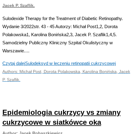
Jacek P. Szaflik.
Sulodexide Therapy for the Treatment of Diabetic Retinopathy.
Wydanie 3/2022str. 43 - 45 Autorzy: Michał Post1,2, Dorota
Polakowska1, Karolina Bonińska2,3, Jacek P. Szaflik1,4,5.
Samodzielny Publiczny Kliniczny Szpital Okulistyczny w
Warszawie.…
Czytaj dalej
Sulodeksyd w leczeniu retinopatii cukrzycowej
Authors: Michał Post, Dorota Polakowska, Karolina Bonińska, Jacek
P. Szaflik.
Epidemiologia cukrzycy vs zmiany
cukrzycowe w siatkówce oka
Author: Jacek Robaszkiewicz.