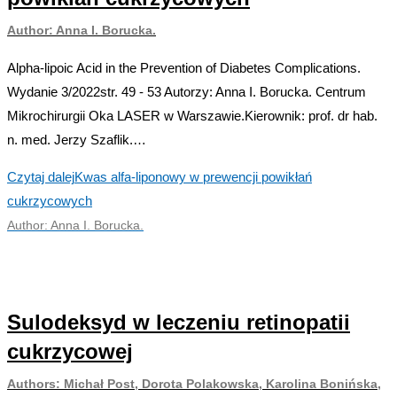
Author: Anna I. Borucka.
Alpha-lipoic Acid in the Prevention of Diabetes Complications.
Wydanie 3/2022str. 49 - 53 Autorzy: Anna I. Borucka. Centrum
Mikrochirurgii Oka LASER w Warszawie.Kierownik: prof. dr hab.
n. med. Jerzy Szaflik.…
Czytaj dalej
Kwas alfa-liponowy w prewencji powikłań
cukrzycowych
Author: Anna I. Borucka.
Sulodeksyd w leczeniu retinopatii
cukrzycowej
Authors: Michał Post, Dorota Polakowska, Karolina Bonińska,