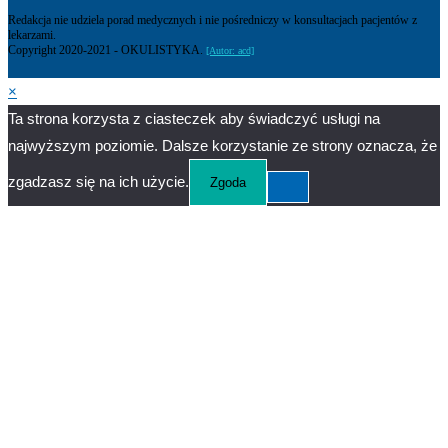
Redakcja nie udziela porad medycznych i nie pośredniczy w konsultacjach pacjentów z
lekarzami.
Copyright 2020-2021 - OKULISTYKA.
[Autor: acd]
×
Ta strona korzysta z ciasteczek aby świadczyć usługi na
najwyższym poziomie. Dalsze korzystanie ze strony oznacza, że
zgadzasz się na ich użycie.
Zgoda