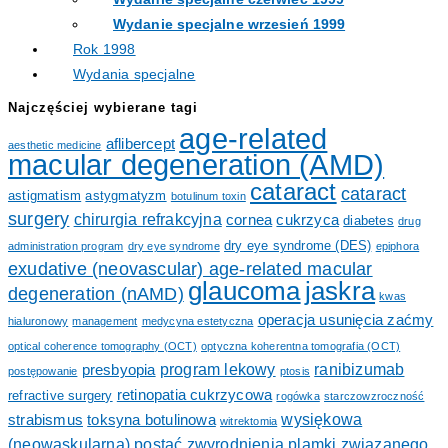
Wydanie specjalne wrzesień 1999
Rok 1998
Wydania specjalne
Najczęściej wybierane tagi
age-related
aflibercept
aesthetic medicine
macular degeneration (AMD)
cataract
cataract
astigmatism
astygmatyzm
botulinum toxin
surgery
chirurgia refrakcyjna
cornea
cukrzyca
diabetes
drug
dry eye syndrome (DES)
administration program
dry eye syndrome
epiphora
exudative (neovascular) age-related macular
glaucoma
jaskra
degeneration (nAMD)
kwas
operacja usunięcia zaćmy
hialuronowy
management
medycyna estetyczna
optical coherence tomography (OCT)
optyczna koherentna tomografia (OCT)
program lekowy
ranibizumab
presbyopia
postępowanie
ptosis
retinopatia cukrzycowa
refractive surgery
rogówka
starczowzroczność
wysiękowa
strabismus
toksyna botulinowa
witrektomia
(neowaskularna) postać zwyrodnienia plamki związanego