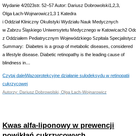
Wydanie 4/2023str. 52–57 Autor: Dariusz Dobrowolski1,2,3,
Olga Łach‑Wojnarowicz1,3 1 Katedra
i Oddział Kliniczny Okulistyki Wydziału Nauk Medycznych
w Zabrzu Śląskiego Uniwersytetu Medycznego w Katowicach2 Oddz
z Oddziałem Pediatrycznym Wojewódzkiego Szpitala Specjalistyc
Summary: Diabetes is a group of metabolic diseases, considered
a lifestyle disease. Diabetic retinopathy is the leading cause of
blindness in…
Czytaj dalej
Wazoprotekcyjne działanie sulodeksydu w retinopatii
cukrzycowej
Autorzy: Dariusz Dobrowolski, Olga Łach‑Wojnarowicz
Kwas alfa-liponowy w prewencji
powikłań cukrzycowych