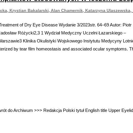
ycka, Krystian Bakalarski, Alan Chamernik, Katarzyna Ulaszewska
e Treatment of Dry Eye Disease Wydanie 3/2023str. 64–69 Autor: Pio
Radosław Różycki2,3 1 Wydział Medyczny Uczelni Łazarskiego –
rszawie3 Klinika Okulistyki Wojskowego Instytutu Medycyny Lotni
terized by tear film homeostasis and associated ocular symptoms. 
do Archiwum >>> Redakcja Polski tytuł English title Upper Eyelid S