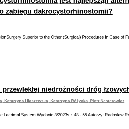
torhinostomia jest najlepsząn altern
o zabiegu dakrocystorhinostomii?
onSurgery Superior to the Other (Surgical) Procedures in Case of F
 przewlekłej niedrożności dróg łzowyc
, Katarzyna Ulaszewska, Katarzyna Różycka, Piotr Nesterowicz
the Lacrimal System Wydanie 3/2023str. 48 - 55 Autorzy: Radosław 