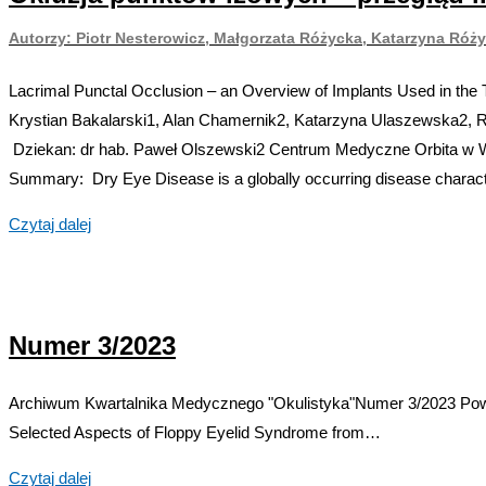
z zastosowaniem
Ulaszewska,
Autorzy: Piotr Nesterowicz, Małgorzata Różycka, Katarzyna Róż
endoskopii
Alan
Chamernik,
Autorzy:
Lacrimal Punctal Occlusion – an Overview of Implants Used in th
Radosław
Anna Rogowska,
Krystian Bakalarski1, Alan Chamernik2, Katarzyna Ulaszewska2, 
Różycki
Wojciech Hautz
Dziekan: dr hab. Paweł Olszewski2 Centrum Medyczne Orbita w Wa
Summary: Dry Eye Disease is a globally occurring disease charac
Okluzja
Czytaj dalej
punktów
łzowych –
przegląd
Numer 3/2023
implantów
stosowanych
w leczeniu
Archiwum Kwartalnika Medycznego "Okulistyka"Numer 3/2023 Powrót 
zespołu
Selected Aspects of Floppy Eyelid Syndrome from…
suchego
Numer
Czytaj dalej