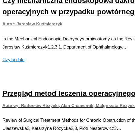
Czy mechaniczna endoskopowa dakrocys
Jonesa?
operacyjnych w przypadku powtórneg
Czyli
Minimalnie
Autor: Jarosław Kuśmierczyk
inwazyjny
Is the Mechanical Endoscopic Dacryocystorhinostomy as the Revisi
zabieg
Jarosław Kuśmierczyk1,2,3 1. Department of Ophthalmology,…
conjunctivodacryocystorhinostomii
z
Czy
Czytaj dalej
wszczepieniem
mechaniczna
zmodyfikowanej
endoskopowa
rurki
dakrocystorhinostomia
Jonesa
Przegląd metod leczenia operacyjnego
jest
pod
najlepsząn
kontrolą
Autorzy: Radosław Różycki, Alan Chamernik, Małgorzata Różycka
alternatywą
endoskopową
dla
Review of Surgical Treatment Methods for Chronic Obstruction of 
jako
innych
Ulaszewska2, Katarzyna Różycka2,3, Piotr Nesterowicz3…
alternatywa
technik