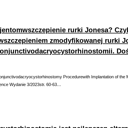
entomwszczepienie rurki Jonesa? Czyl
 wszczepieniem zmodyfikowanej rurki 
conjunctivodacryocystorhinostomii. D
njunctivodacryocystorhinostomy Procedurewith Implantation of the 
ence Wydanie 3/2023str. 60-63…