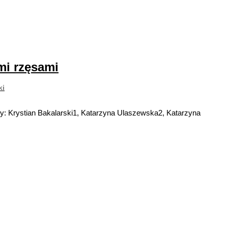
mi rzęsami
ki
rzy: Krystian Bakalarski1, Katarzyna Ulaszewska2, Katarzyna