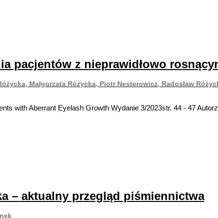
enia pacjentów z nieprawidłowo rosnący
 Różycka, Małgorzata Różycka, Piotr Nesterowicz, Radosław Różyc
ients with Aberrant Eyelash Growth Wydanie 3/2023str. 44 - 47 Auto
ka – aktualny przegląd piśmiennictwa
inek