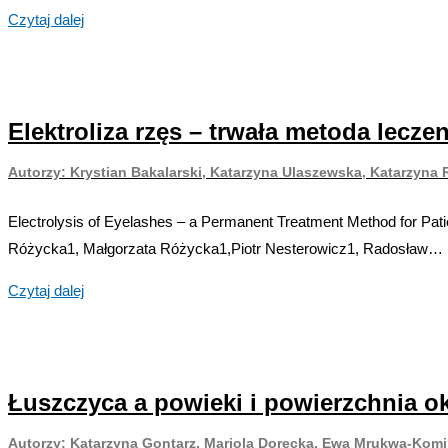
dla
operacyjnych
Przegląd
Czytaj dalej
klasycznego
w
metod
zabiegu
przypadku
leczenia
conjunctivodacryocystorhinostomii.
powtórnego
operacyjnego
Doświadczenia
zabiegu
Elektroliza rzęs – trwała metoda lecz
przewlekłej
własne
dakrocystorhinostomii?
niedrożności
Autorzy:
Autorzy: Krystian Bakalarski, Katarzyna Ulaszewska, Katarzyna
dróg
Autor:
Jarosław
łzowych
Jarosław
Electrolysis of Eyelashes – a Permanent Treatment Method for Pat
Kuśmierczyk,
Kuśmierczyk
Autorzy:
Różycka1, Małgorzata Różycka1,Piotr Nesterowicz1, Radosław…
Harriet
Radosław
Hafkamp
Elektroliza
Różycki,
Czytaj dalej
rzęs
Alan
–
Chamernik,
trwała
Małgorzata
Łuszczyca a powieki i powierzchnia o
metoda
Różycka,
leczenia
Katarzyna
Autorzy: Katarzyna Gontarz, Mariola Dorecka, Ewa Mrukwa-Kom