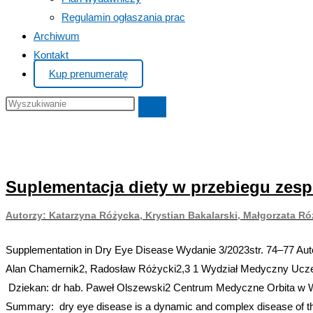
Regulamin ogłaszania prac
Archiwum
Kontakt
Kup prenumeratę
Search
this
website
Suplementacja diety w przebiegu zes
Autorzy: Katarzyna Różycka, Krystian Bakalarski, Małgorzata R
Supplementation in Dry Eye Disease Wydanie 3/2023str. 74–77 Aut
Alan Chamernik2, Radosław Różycki2,3 1 Wydział Medyczny Uczel
Dziekan: dr hab. Paweł Olszewski2 Centrum Medyczne Orbita w Wa
Summary: dry eye disease is a dynamic and complex disease of the