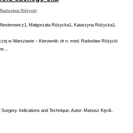
, Radosław Różycki
tr Nesterowicz1, Małgorzata Różycka1, Katarzyna Różycka1,
czej w Warszawie – Kierownik: dr n. med. Radosław Różycki
The…
urgery. Indications and Technique. Autor: Mariusz Kęcik.