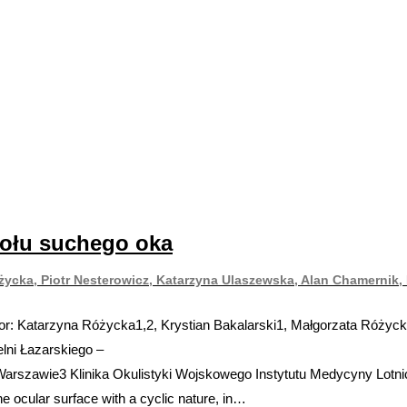
połu suchego oka
óżycka, Piotr Nesterowicz, Katarzyna Ulaszewska, Alan Chamernik
or: Katarzyna Różycka1,2, Krystian Bakalarski1, Małgorzata Różyck
ni Łazarskiego –
rszawie3 Klinika Okulistyki Wojskowego Instytutu Medycyny Lotni
 ocular surface with a cyclic nature, in…