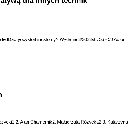
atywą dla innych technik
ailedDacryocystorhinostomy? Wydanie 3/2023str. 56 - 59 Autor:
h
Różycki1,2, Alan Chamernik2, Małgorzata Różycka2,3, Katarzyna