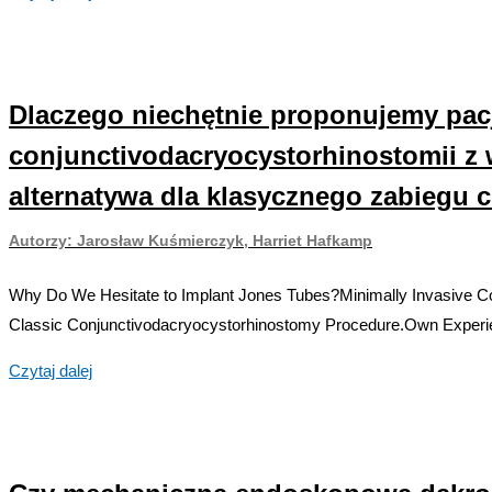
oka
3/2023
Autorzy:
Piotr Nesterowicz,
Małgorzata Różycka,
Dlaczego niechętnie proponujemy pacj
Katarzyna Różycka,
conjunctivodacryocystorhinostomii z
Krystian Bakalarski,
Alan Chamernik,
alternatywa dla klasycznego zabiegu 
Katarzyna Ulaszewska,
Radosław Różycki
Autorzy: Jarosław Kuśmierczyk, Harriet Hafkamp
Why Do We Hesitate to Implant Jones Tubes?Minimally Invasive Co
Classic Conjunctivodacryocystorhinostomy Procedure.Own Experi
Dlaczego
Czytaj dalej
niechętnie
proponujemy
pacjentomwszczepienie
rurki