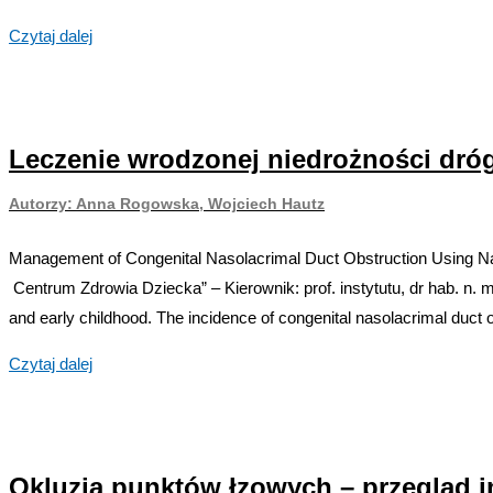
Suplementacja
Czytaj dalej
diety
w przebiegu
zespołu
Leczenie wrodzonej niedrożności dró
suchego
oka
Autorzy: Anna Rogowska, Wojciech Hautz
Autorzy:
Katarzyna
Management of Congenital Nasolacrimal Duct Obstruction Using Na
Różycka,
Centrum Zdrowia Dziecka” – Kierownik: prof. instytutu, dr hab. n.
Krystian
and early childhood. The incidence of congenital nasolacrimal duct
Bakalarski,
Leczenie
Małgorzata
Czytaj dalej
wrodzonej
Różycka,
niedrożności
Piotr
dróg
Nesterowicz,
Okluzja punktów łzowych – przegląd 
łzowych
Katarzyna