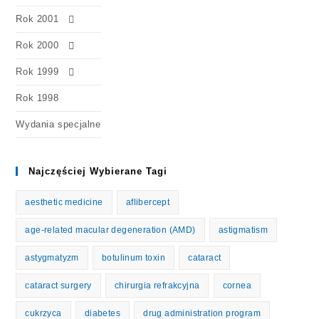
Rok 2001
Rok 2000
Rok 1999
Rok 1998
Wydania specjalne
Najczęściej Wybierane Tagi
aesthetic medicine
aflibercept
age-related macular degeneration (AMD)
astigmatism
astygmatyzm
botulinum toxin
cataract
cataract surgery
chirurgia refrakcyjna
cornea
cukrzyca
diabetes
drug administration program