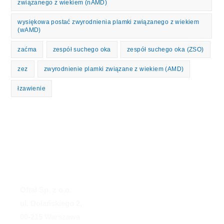
związanego z wiekiem (nAMD)
wysiękowa postać zwyrodnienia plamki związanego z wiekiem
(wAMD)
zaćma
zespół suchego oka
zespół suchego oka (ZSO)
zez
zwyrodnienie plamki związane z wiekiem (AMD)
łzawienie
Oftal Sp. z o.o.
ul. Dolańskiego 2,
00-215 Warszawa