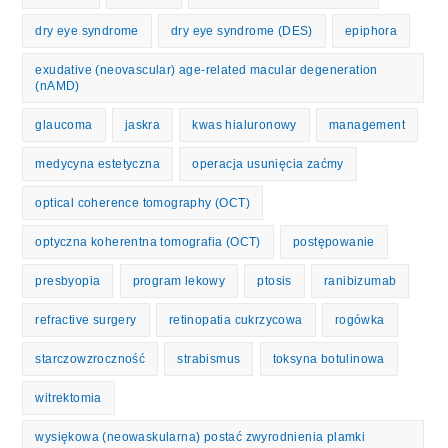
dry eye syndrome
dry eye syndrome (DES)
epiphora
exudative (neovascular) age-related macular degeneration
(nAMD)
glaucoma
jaskra
kwas hialuronowy
management
medycyna estetyczna
operacja usunięcia zaćmy
optical coherence tomography (OCT)
optyczna koherentna tomografia (OCT)
postępowanie
presbyopia
program lekowy
ptosis
ranibizumab
refractive surgery
retinopatia cukrzycowa
rogówka
starczowzroczność
strabismus
toksyna botulinowa
witrektomia
wysiękowa (neowaskularna) postać zwyrodnienia plamki