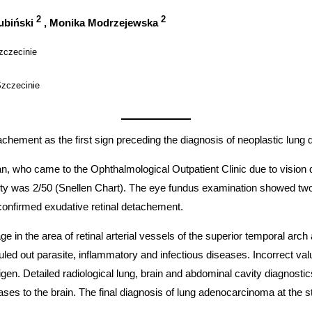
2
2
ubiński
, Monika Modrzejewska
zczecinie
Szczecinie
chement as the first sign preceding the diagnosis of neoplastic lung 
 who came to the Ophthalmological Outpatient Clinic due to vision det
y was 2/50 (Snellen Chart). The eye fundus examination showed two ex
confirmed exudative retinal detachement.
 in the area of retinal arterial vessels of the superior temporal arc
led out parasite, inflammatory and infectious diseases. Incorrect va
gen. Detailed radiological lung, brain and abdominal cavity diagn
ases to the brain. The final diagnosis of lung adenocarcinoma at th