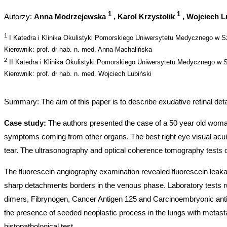
1
1
Autorzy:
Anna Modrzejewska
, Karol Krzystolik
, Wojciech L
1
I Katedra i Klinika Okulistyki Pomorskiego Uniwersytetu Medycznego w S
Kierownik: prof. dr hab. n. med. Anna Machalińska
2
II Katedra i Klinika Okulistyki Pomorskiego Uniwersytetu Medycznego w 
Kierownik: prof. dr hab. n. med. Wojciech Lubiński
Summary: The aim of this paper is to describe exudative retinal deta
Case study:
The authors presented the case of a 50 year old woman,
symptoms coming from other organs. The best right eye visual acuit
tear. The ultrasonography and optical coherence tomography tests 
The fluorescein angiography examination revealed fluorescein leakage
sharp detachments borders in the venous phase. Laboratory tests ru
dimers, Fibrynogen, Cancer Antigen 125 and Carcinoembryonic anti
the presence of seeded neoplastic process in the lungs with metast
histopathological test.