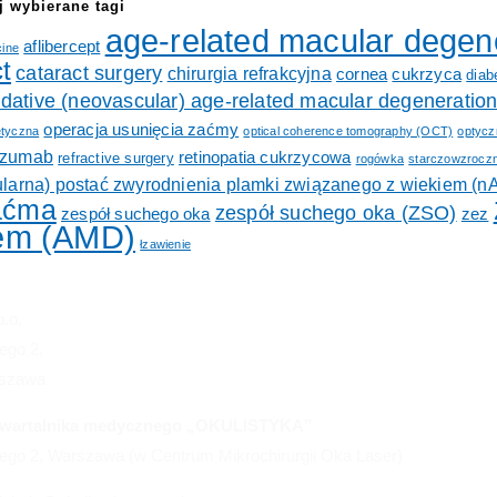
j wybierane tagi
age-related macular degen
aflibercept
cine
t
cataract surgery
chirurgia refrakcyjna
cornea
cukrzyca
diab
dative (neovascular) age-related macular degeneratio
operacja usunięcia zaćmy
tyczna
optical coherence tomography (OCT)
optycz
izumab
retinopatia cukrzycowa
refractive surgery
rogówka
starczowzrocz
larna) postać zwyrodnienia plamki związanego z wiekiem (
aćma
zespół suchego oka (ZSO)
zespół suchego oka
zez
em (AMD)
łzawienie
o.o.
iego 2,
rszawa
kwartalnika medycznego „OKULISTYKA”
iego 2, Warszawa (w Centrum Mikrochirurgii Oka Laser)