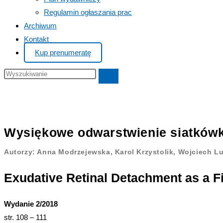
Regulamin ogłaszania prac
Archiwum
Kontakt
Kup prenumeratę
Search
this
website
Wysiękowe odwarstwienie siatkówki
Autorzy: Anna Modrzejewska, Karol Krzystolik, Wojciech L
Exudative Retinal Detachment as a F
Wydanie 2/2018
str. 108 – 111