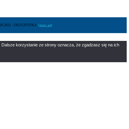
2020-2021 - OKULISTYKA.
[Autor: acd]
 Dalsze korzystanie ze strony oznacza, że zgadzasz się na ich