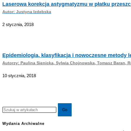
Laserowa korekcja astygmatyzmu w płatku przeszc
Autor: Justyna Izdebska
2 stycznia, 2018
Epidemiologia, klasyfikacja i nowoczesne metody le
Autorzy: Paulina Sienicka, Sylwia Chojnowska, Tomasz Baran, 
10 stycznia, 2018
Wydania Archiwalne