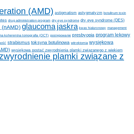
eration (AMD)
astigmatism
astygmatyzm
botulinum toxin
etes
dry eye syndrome (DES)
drug administration program
dry eye syndrome
glaucoma
jaskra
n (nAMD)
kwas hialuronowy
management
program lekowy
presbyopia
na koherentna tomografia (OCT)
postępowanie
wysiękowa
strabismus
toksyna botulinowa
ność
witrektomia
nAMD)
wysiękowa postać zwyrodnienia plamki związanego z wiekiem
zwyrodnienie plamki związane z