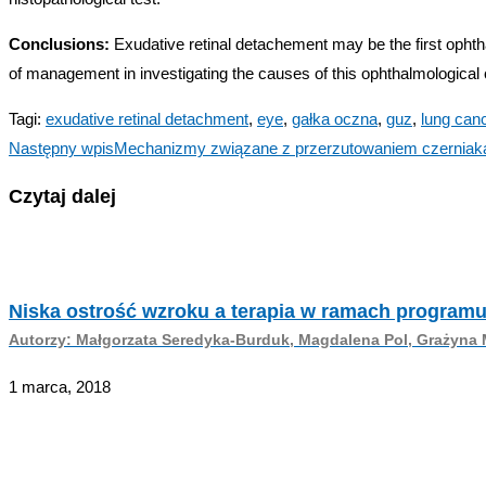
Conclusions:
Exudative retinal detachement may be the first ophth
of management in investigating the causes of this ophthalmological 
Tagi
:
exudative retinal detachment
,
eye
,
gałka oczna
,
guz
,
lung can
Read
Następny wpis
Mechanizmy związane z przerzutowaniem czerniaka
more
Czytaj dalej
articles
Niska ostrość wzroku a terapia w ramach programu
Autorzy: Małgorzata Seredyka-Burduk, Magdalena Pol, Grażyna M
1 marca, 2018