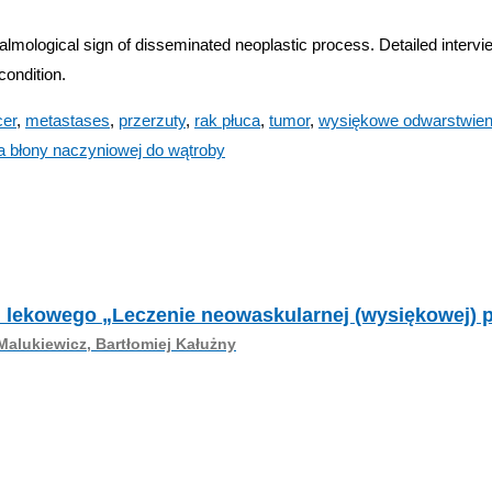
almological sign of disseminated neoplastic process. Detailed intervi
condition.
cer
,
metastases
,
przerzuty
,
rak płuca
,
tumor
,
wysiękowe odwarstwieni
 błony naczyniowej do wątroby
 lekowego „Leczenie neowaskularnej (wysiękowej) p
alukiewicz, Bartłomiej Kałużny