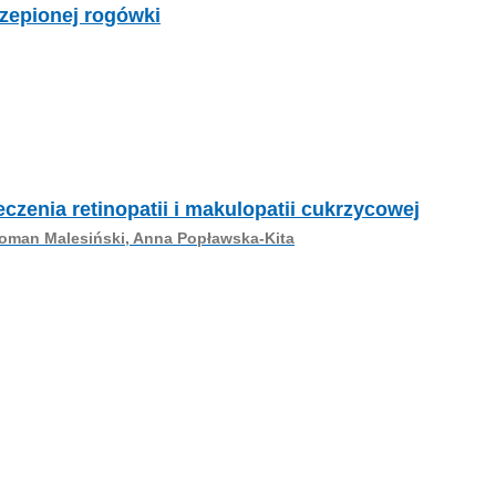
zepionej rogówki
czenia retinopatii i makulopatii cukrzycowej
Roman Malesiński, Anna Popławska-Kita