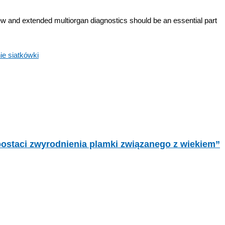
ew and extended multiorgan diagnostics should be an essential part
e siatkówki
ostaci zwyrodnienia plamki związanego z wiekiem”