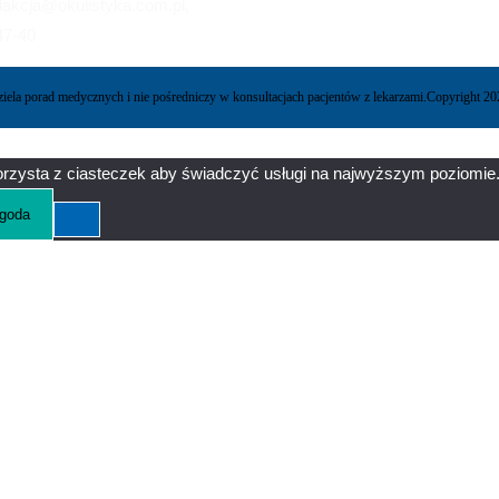
dakcja@okulistyka.com.pl,
-47-40
ziela porad medycznych i nie pośredniczy w konsultacjach pacjentów z lekarzami.
Copyright 
orzysta z ciasteczek aby świadczyć usługi na najwyższym poziomie.
goda