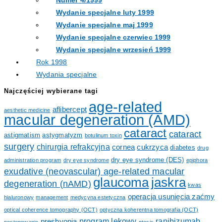
Numer 4/1999
Wydanie specjalne luty 1999
Wydanie specjalne maj 1999
Wydanie specjalne czerwiec 1999
Wydanie specjalne wrzesień 1999
Rok 1998
Wydania specjalne
Najczęściej wybierane tagi
age-related
aflibercept
aesthetic medicine
macular degeneration (AMD)
cataract
cataract
astigmatism
astygmatyzm
botulinum toxin
surgery
chirurgia refrakcyjna
cornea
cukrzyca
diabetes
drug
dry eye syndrome (DES)
administration program
dry eye syndrome
epiphora
exudative (neovascular) age-related macular
glaucoma
jaskra
degeneration (nAMD)
kwas
operacja usunięcia zaćmy
hialuronowy
management
medycyna estetyczna
optical coherence tomography (OCT)
optyczna koherentna tomografia (OCT)
program lekowy
ranibizumab
presbyopia
postępowanie
ptosis