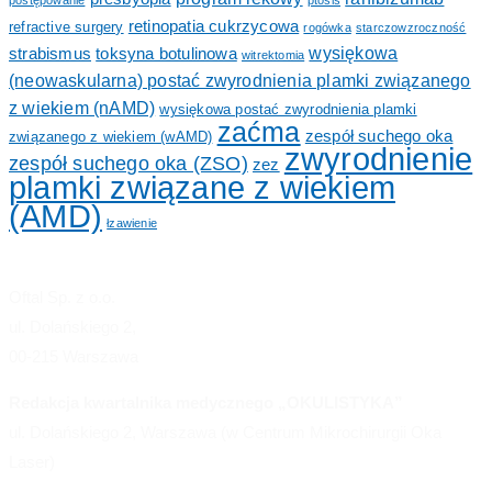
retinopatia cukrzycowa
refractive surgery
rogówka
starczowzroczność
wysiękowa
strabismus
toksyna botulinowa
witrektomia
(neowaskularna) postać zwyrodnienia plamki związanego
z wiekiem (nAMD)
wysiękowa postać zwyrodnienia plamki
zaćma
zespół suchego oka
związanego z wiekiem (wAMD)
zwyrodnienie
zespół suchego oka (ZSO)
zez
plamki związane z wiekiem
(AMD)
łzawienie
Oftal Sp. z o.o.
ul. Dolańskiego 2,
00-215 Warszawa
Redakcja kwartalnika medycznego „OKULISTYKA”
ul. Dolańskiego 2, Warszawa (w Centrum Mikrochirurgii Oka
Laser)