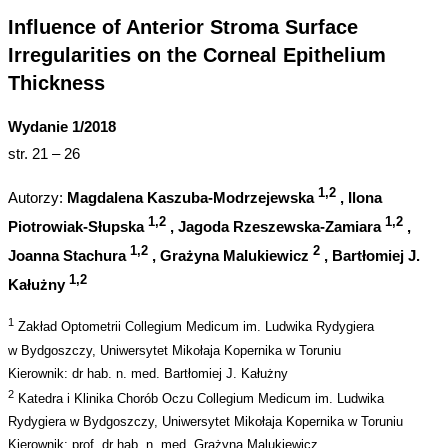
Influence of Anterior Stroma Surface
Irregularities on the Corneal Epithelium
Thickness
Wydanie 1/2018
str. 21 – 26
1,2
Autorzy:
Magdalena Kaszuba-Modrzejewska
, Ilona
1,2
1,2
Piotrowiak-Słupska
, Jagoda Rzeszewska-Zamiara
,
1,2
2
Joanna Stachura
, Grażyna Malukiewicz
, Bartłomiej J.
1,2
Kałużny
1
Zakład Optometrii Collegium Medicum im. Ludwika Rydygiera
w Bydgoszczy, Uniwersytet Mikołaja Kopernika w Toruniu
Kierownik: dr hab. n. med. Bartłomiej J. Kałużny
2
Katedra i Klinika Chorób Oczu Collegium Medicum im. Ludwika
Rydygiera w Bydgoszczy, Uniwersytet Mikołaja Kopernika w Toruniu
Kierownik: prof. dr hab. n. med. Grażyna Malukiewicz