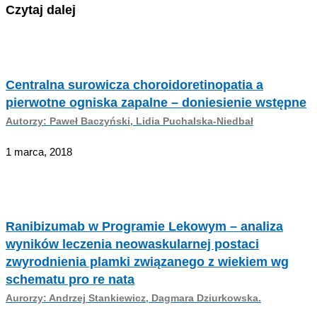
Czytaj dalej
Centralna surowicza choroidoretinopatia a
pierwotne ogniska zapalne – doniesienie wstępne
Autorzy: Paweł Baczyński, Lidia Puchalska-Niedbał
1 marca, 2018
Ranibizumab w Programie Lekowym – analiza
wyników leczenia neowaskularnej postaci
zwyrodnienia plamki związanego z wiekiem wg
schematu pro re nata
Aurorzy: Andrzej Stankiewicz, Dagmara Dziurkowska.