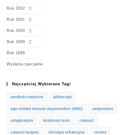
Rok 2002
Rok 2001
Rok 2000
Rok 1999
Rok 1998
Wydania specjalne
Najczęściej Wybierane Tagi
aesthetic medicine
aflibercept
age-related macular degeneration (AMD)
astigmatism
astygmatyzm
botulinum toxin
cataract
cataract surgery
chirurgia refrakcyjna
cornea