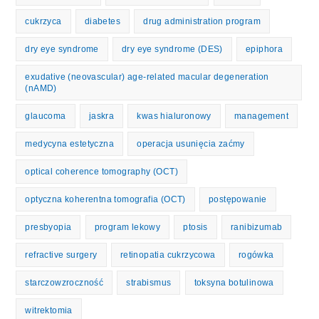
cukrzyca
diabetes
drug administration program
dry eye syndrome
dry eye syndrome (DES)
epiphora
exudative (neovascular) age-related macular degeneration
(nAMD)
glaucoma
jaskra
kwas hialuronowy
management
medycyna estetyczna
operacja usunięcia zaćmy
optical coherence tomography (OCT)
optyczna koherentna tomografia (OCT)
postępowanie
presbyopia
program lekowy
ptosis
ranibizumab
refractive surgery
retinopatia cukrzycowa
rogówka
starczowzroczność
strabismus
toksyna botulinowa
witrektomia