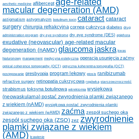
age-related
aflibercept
aesthetic medicine
macular degeneration (AMD)
cataract
cataract
astigmatism
astygmatyzm
botulinum toxin
surgery
chirurgia refrakcyjna
cornea
cukrzyca
diabetes
drug
dry eye syndrome (DES)
administration program
dry eye syndrome
epiphora
exudative (neovascular) age-related macular
glaucoma
jaskra
degeneration (nAMD)
kwas
operacja usunięcia zaćmy
hialuronowy
management
medycyna estetyczna
optical coherence tomography (OCT)
optyczna koherentna tomografia (OCT)
program lekowy
ranibizumab
presbyopia
postępowanie
ptosis
retinopatia cukrzycowa
refractive surgery
rogówka
starczowzroczność
wysiękowa
strabismus
toksyna botulinowa
witrektomia
(neowaskularna) postać zwyrodnienia plamki związanego
z wiekiem (nAMD)
wysiękowa postać zwyrodnienia plamki
zaćma
zespół suchego oka
związanego z wiekiem (wAMD)
zwyrodnienie
zespół suchego oka (ZSO)
zez
plamki związane z wiekiem
(AMD)
łzawienie