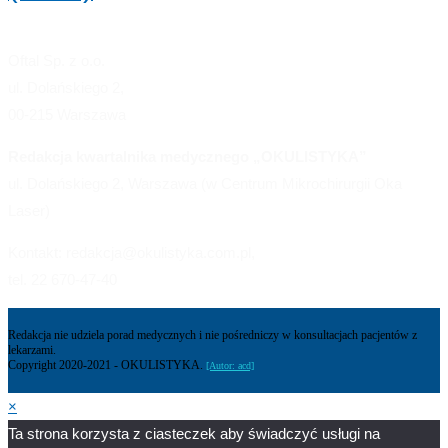
Oftal Sp. z o.o.
ul. Dolańskiego 2,
00-215 Warszawa
Redakcja kwartalnika medycznego „OKULISTYKA”
ul. Dolańskiego 2, Warszawa (w Centrum Mikrochirurgii Oka
Laser)
Kontakt: redakcja@okulistyka.com.pl,
tel. 22 670-47-40
Redakcja nie udziela porad medycznych i nie pośredniczy w konsultacjach pacjentów z
lekarzami.
Copyright 2020-2021 - OKULISTYKA.
[Autor: acd]
×
Ta strona korzysta z ciasteczek aby świadczyć usługi na