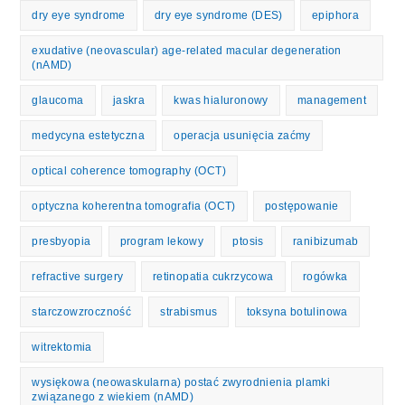
dry eye syndrome
dry eye syndrome (DES)
epiphora
exudative (neovascular) age-related macular degeneration
(nAMD)
glaucoma
jaskra
kwas hialuronowy
management
medycyna estetyczna
operacja usunięcia zaćmy
optical coherence tomography (OCT)
optyczna koherentna tomografia (OCT)
postępowanie
presbyopia
program lekowy
ptosis
ranibizumab
refractive surgery
retinopatia cukrzycowa
rogówka
starczowzroczność
strabismus
toksyna botulinowa
witrektomia
wysiękowa (neowaskularna) postać zwyrodnienia plamki
związanego z wiekiem (nAMD)