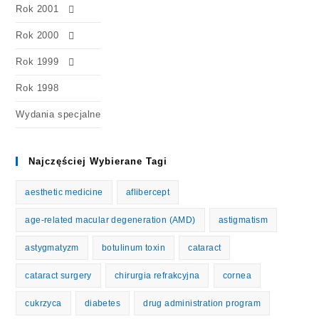
Rok 2001
Rok 2000
Rok 1999
Rok 1998
Wydania specjalne
Najczęściej Wybierane Tagi
aesthetic medicine
aflibercept
age-related macular degeneration (AMD)
astigmatism
astygmatyzm
botulinum toxin
cataract
cataract surgery
chirurgia refrakcyjna
cornea
cukrzyca
diabetes
drug administration program