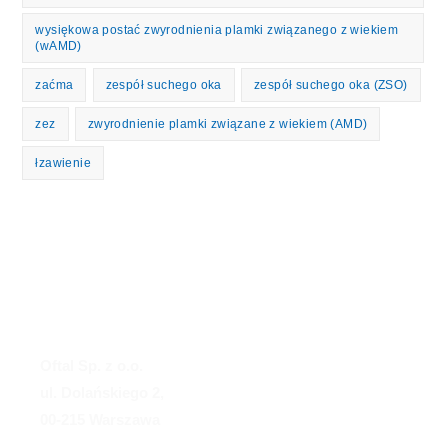
wysiękowa postać zwyrodnienia plamki związanego z wiekiem
(wAMD)
zaćma
zespół suchego oka
zespół suchego oka (ZSO)
zez
zwyrodnienie plamki związane z wiekiem (AMD)
łzawienie
Oftal Sp. z o.o.
ul. Dolańskiego 2,
00-215 Warszawa