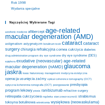
Rok 1998
Wydania specjalne
Najczęściej Wybierane Tagi
age-related
aflibercept
aesthetic medicine
macular degeneration (AMD)
cataract
cataract
astigmatism
astygmatyzm
botulinum toxin
surgery
chirurgia refrakcyjna
cornea
cukrzyca
diabetes
dry eye syndrome (DES)
drug administration program
dry eye syndrome
exudative (neovascular) age-related
epiphora
glaucoma
macular degeneration (nAMD)
jaskra
kwas hialuronowy
management
medycyna estetyczna
operacja usunięcia zaćmy
optical coherence tomography (OCT)
presbyopia
optyczna koherentna tomografia (OCT)
postępowanie
program lekowy
ranibizumab
refractive surgery
ptosis
retinopatia cukrzycowa
strabismus
rogówka
starczowzroczność
wysiękowa (neowaskularna)
toksyna botulinowa
witrektomia