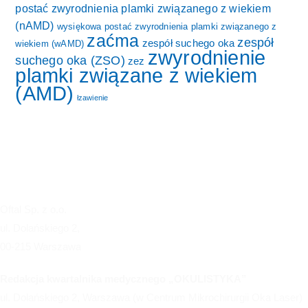
postać zwyrodnienia plamki związanego z wiekiem
(nAMD)
wysiękowa postać zwyrodnienia plamki związanego z
zaćma
zespół
zespół suchego oka
wiekiem (wAMD)
zwyrodnienie
suchego oka (ZSO)
zez
plamki związane z wiekiem
(AMD)
łzawienie
Oftal Sp. z o.o.
ul. Dolańskiego 2,
00-215 Warszawa
Redakcja kwartalnika medycznego „OKULISTYKA”
ul. Dolańskiego 2, Warszawa (w Centrum Mikrochirurgii Oka Laser)