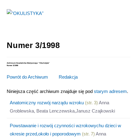
Skip
to
content
Numer 3/1998
Archiwum Kwartalnika Medycznego "Okulistyka"
Numer 3/1998
Powrót do Archiwum
>>>
Redakcja
Niniejsza część archiwum znajduje się pod
starym adresem
.
Anatomiczny rozwój narządu wzroku
(str. 3)
Anna
Groblewska, Beata Lenczewska,Janusz Czajkowski
Powstawanie i rozwój czynności wzrokowychu dzieci w
okresie przed,około i poporodowym
(str. 7)
Anna