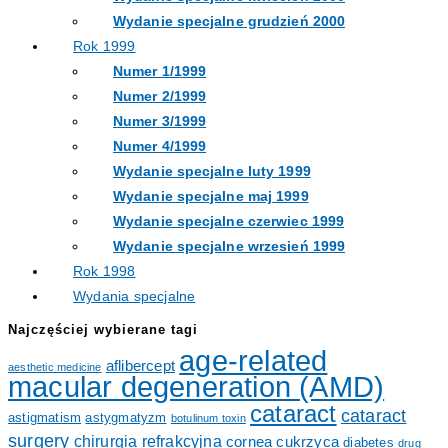
Wydanie specjalne grudzień 2000
Rok 1999
Numer 1/1999
Numer 2/1999
Numer 3/1999
Numer 4/1999
Wydanie specjalne luty 1999
Wydanie specjalne maj 1999
Wydanie specjalne czerwiec 1999
Wydanie specjalne wrzesień 1999
Rok 1998
Wydania specjalne
Najczęściej wybierane tagi
age-related
aflibercept
aesthetic medicine
macular degeneration (AMD)
cataract
cataract
astigmatism
astygmatyzm
botulinum toxin
surgery
chirurgia refrakcyjna
cornea
cukrzyca
diabetes
drug