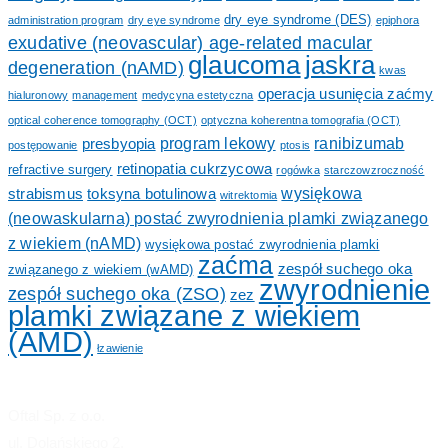
dry eye syndrome (DES)
administration program
dry eye syndrome
epiphora
exudative (neovascular) age-related macular
glaucoma
jaskra
degeneration (nAMD)
kwas
operacja usunięcia zaćmy
hialuronowy
management
medycyna estetyczna
optical coherence tomography (OCT)
optyczna koherentna tomografia (OCT)
program lekowy
ranibizumab
presbyopia
postępowanie
ptosis
retinopatia cukrzycowa
refractive surgery
rogówka
starczowzroczność
wysiękowa
strabismus
toksyna botulinowa
witrektomia
(neowaskularna) postać zwyrodnienia plamki związanego
z wiekiem (nAMD)
wysiękowa postać zwyrodnienia plamki
zaćma
zespół suchego oka
związanego z wiekiem (wAMD)
zwyrodnienie
zespół suchego oka (ZSO)
zez
plamki związane z wiekiem
(AMD)
łzawienie
Oftal Sp. z o.o.
ul. Dolańskiego 2,