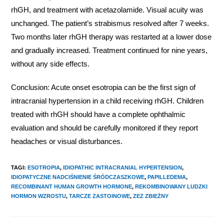
rhGH, and treatment with acetazolamide. Visual acuity was
unchanged. The patient’s strabismus resolved after 7 weeks.
Two months later rhGH therapy was restarted at a lower dose
and gradually increased. Treatment continued for nine years,
without any side effects.
Conclusion: Acute onset esotropia can be the first sign of
intracranial hypertension in a child receiving rhGH. Children
treated with rhGH should have a complete ophthalmic
evaluation and should be carefully monitored if they report
headaches or visual disturbances.
TAGI
:
ESOTROPIA
,
IDIOPATHIC INTRACRANIAL HYPERTENSION
,
IDIOPATYCZNE NADCIŚNIENIE ŚRÓDCZASZKOWE
,
PAPILLEDEMA
,
RECOMBINANT HUMAN GROWTH HORMONE
,
REKOMBINOWANY LUDZKI
HORMON WZROSTU
,
TARCZE ZASTOINOWE
,
ZEZ ZBIEŻNY