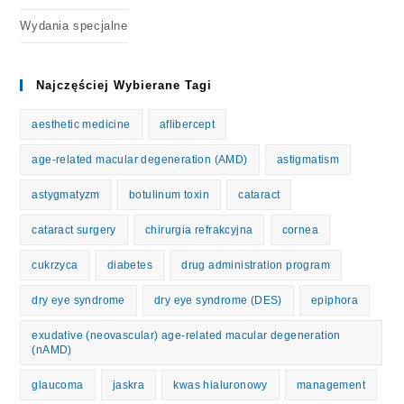
Wydania specjalne
Najczęściej Wybierane Tagi
aesthetic medicine
aflibercept
age-related macular degeneration (AMD)
astigmatism
astygmatyzm
botulinum toxin
cataract
cataract surgery
chirurgia refrakcyjna
cornea
cukrzyca
diabetes
drug administration program
dry eye syndrome
dry eye syndrome (DES)
epiphora
exudative (neovascular) age-related macular degeneration
(nAMD)
glaucoma
jaskra
kwas hialuronowy
management