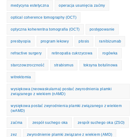
medycyna estetyczna
operacja usunięcia zaćmy
optical coherence tomography (OCT)
optyczna koherentna tomografia (OCT)
postępowanie
presbyopia
program lekowy
ptosis
ranibizumab
refractive surgery
retinopatia cukrzycowa
rogówka
starczowzroczność
strabismus
toksyna botulinowa
witrektomia
wysiękowa (neowaskularna) postać zwyrodnienia plamki
związanego z wiekiem (nAMD)
wysiękowa postać zwyrodnienia plamki związanego z wiekiem
(wAMD)
zaćma
zespół suchego oka
zespół suchego oka (ZSO)
zez
zwyrodnienie plamki związane z wiekiem (AMD)