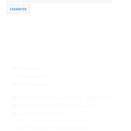
łzawienie
Oftal Sp. z o.o.
ul. Dolańskiego 2,
00-215 Warszawa
Redakcja kwartalnika medycznego „OKULISTYKA”
ul. Dolańskiego 2, Warszawa (w Centrum
Mikrochirurgii Oka Laser)
Kontakt: redakcja@okulistyka.com.pl,