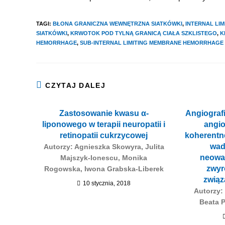
TAGI
:
BŁONA GRANICZNA WEWNĘTRZNA SIATKÓWKI
,
INTERNAL LI
SIATKÓWKI
,
KRWOTOK POD TYLNĄ GRANICĄ CIAŁA SZKLISTEGO
,
K
HEMORRHAGE
,
SUB-INTERNAL LIMITING MEMBRANE HEMORRHAGE
CZYTAJ DALEJ
Zastosowanie kwasu α-
Angiograf
liponowego w terapii neuropatii i
angio
retinopatii cukrzycowej
koherentne
wad
Autorzy: Agnieszka Skowyra, Julita
neowas
Majszyk-Ionescu, Monika
zwyr
Rogowska, Iwona Grabska-Liberek
związ
10 stycznia, 2018
Autorzy:
Beata 