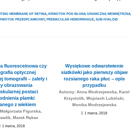
MITING MEMBRANE OF RETINA
,
KRWOTOK POD BŁONĄ GRANICZNĄ WEWNĘTRZNĄ
RWOTOK PRZEDPLAMKOWY
,
PREMACULAR HEMORRHAGE
,
SUB-HYALOID
ia fluoresceinowa czy
Wysiękowe odwarstwienie
grafia optycznej
siatkówki jako pierwszy objaw
j tomografii – zalety i
rozsianego raka płuc – opis
y obrazowania
przypadku
kularnej postaci
Autorzy: Anna Modrzejewska, Karol
odnienia plamki
Krzystolik, Wojciech Lubiński,
anego z wiekiem
Monika Modrzejewska
 Małgorzata Figurska,
1 marca, 2018
Pawlik, Marek Rękas
1 marca, 2018