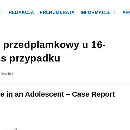
REDAKCJA
PRENUMERATA
INFORMACJE
AR
 przedplamkowy u 16-
pis przypadku
kiewicz
ge in an Adolescent – Case Report
2