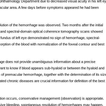
phthalmology Department due to decreased visual acuity in his left e
 macular area. A few days before symptoms appeared he had been
ution of the hemorrhage was observed. Two months after the initial
0.9 and spectral-domain optical coherence tomography scans showed
 fundus of left eye demonstrated no sign of hemorrhage, spectral-
ption of the blood with normalization of the foveal contour and best
age does not provide unambiguous information about a precise
e want to know if blood appears sub-hyaloid or between the hyaloid and
n of premacular hemorrhage, together with the determination of its siz
ted chronic diseases are crucial information for definition of the best
ption occurs, conservative management (observation) is appropriate.
ssive bleeding, spontaneous resolution of hemorrhages may happen.