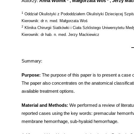
Autorzy:
Anna Wolnik
, Małgorzata Woś
, Jerzy Mac
1
Oddział Okulistyki z Pododdziałem Okulistyki Dziecięcej Szpi
Kierownik: dr n. med. Małgorzata Woś
2
Klinika Chirurgii Siatkówki i Ciała Szklistego Uniwersytetu Me
Kierownik: dr hab. n. med. Jerzy Mackiewicz
Summary:
Purpose:
The purpose of this paper is to present a case o
The paper also concentrates on the anatomical classifica
available treatment options.
Material and Methods:
We performed a review of literatu
reported cases using the key words: premacular hemorrhage,
membrane hemorrhage, sub-hyaloid hemorrhage.