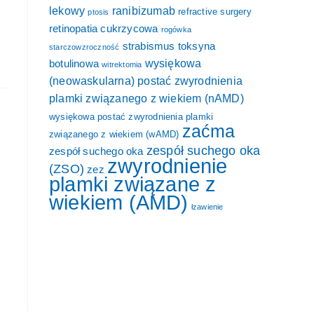
lekowy
ranibizumab
refractive surgery
ptosis
retinopatia cukrzycowa
rogówka
strabismus
toksyna
starczowzroczność
wysiękowa
botulinowa
witrektomia
(neowaskularna) postać zwyrodnienia
plamki związanego z wiekiem (nAMD)
wysiękowa postać zwyrodnienia plamki
zaćma
związanego z wiekiem (wAMD)
zespół suchego oka
zespół suchego oka
zwyrodnienie
(ZSO)
zez
plamki związane z
wiekiem (AMD)
łzawienie