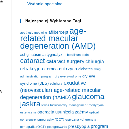
ye
Wydania specjalne
Najczęściej Wybierane Tagi
age-
aflibercept
aesthetic medicine
related macular
degeneration (AMD)
astigmatism
astygmatyzm
botulinum toxin
cataract
cataract surgery
chirurgia
refrakcyjna
cornea
cukrzyca
diabetes
drug
dry eye
administration program
dry eye syndrome
exudative
syndrome (DES)
epiphora
(neovascular) age-related macular
e,
glaucoma
degeneration (nAMD)
jaskra
kwas hialuronowy
management
medycyna
operacja usunięcia zaćmy
estetyczna
optical
coherence tomography (OCT)
optyczna koherentna
program
presbyopia
tomografia (OCT)
postępowanie